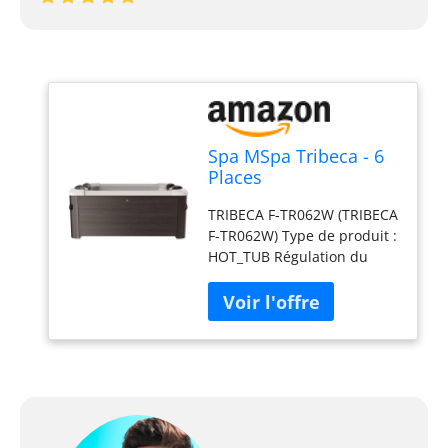
Spa MSpa Tribeca - 6
Places
TRIBECA F-TR062W (TRIBECA
F-TR062W) Type de produit :
HOT_TUB Régulation du
débit du bain à remous (3
vitesses) Puissance de l'air :
720 W. Vitesse de jet
variable Dimensions : 1,60
m x 1,60 m x 0,65 m H