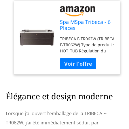
Spa MSpa Tribeca - 6
Places
TRIBECA F-TR062W (TRIBECA
F-TR062W) Type de produit :
HOT_TUB Régulation du
débit du bain à remous (3
vitesses) Puissance de l'air :
720 W. Vitesse de jet
variable Dimensions : 1,60
m x 1,60 m x 0,65 m H
Élégance et design moderne
Lorsque j’ai ouvert l’emballage de la TRIBECA F-
TR062W, j’ai été immédiatement séduit par