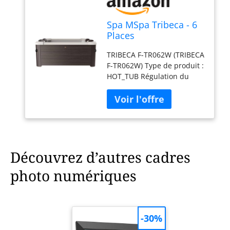
Spa MSpa Tribeca - 6
Places
TRIBECA F-TR062W (TRIBECA
F-TR062W) Type de produit :
HOT_TUB Régulation du
débit du bain à remous (3
vitesses) Puissance de l'air :
720 W. Vitesse de jet
variable Dimensions : 1,60
m x 1,60 m x 0,65 m H
Découvrez d’autres cadres
photo numériques
-30%