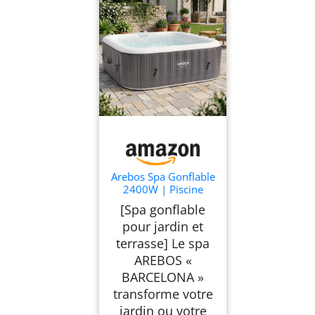
Arebos Spa Gonflable
2400W | Piscine
d'extérieur | pour 6
[Spa gonflable
Personnes
pour jardin et
185x185cm | 130
Buses de Massage |
terrasse] Le spa
910 L avec Chauffage
AREBOS «
| Gonflage par
BARCELONA »
Bouton-Poussoir |
Couverture Incluse
transforme votre
jardin ou votre