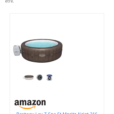
être.
Bestway Lay-Z-Spa St Moritz Airjet 216