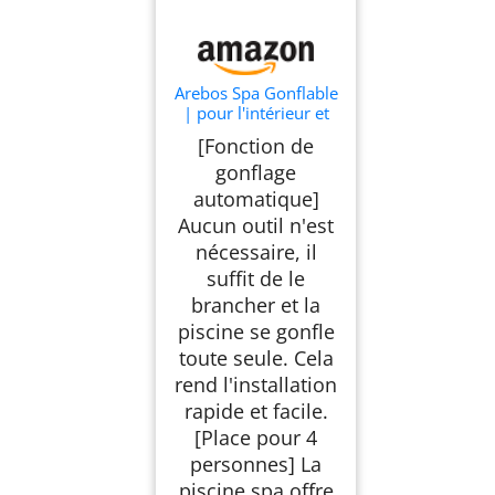
Arebos Spa Gonflable
| pour l'intérieur et
l'extérieur | 4
[Fonction de
Personnes |
gonflage
154x154cm | 100
Jets de Massage | Spa
automatique]
Bien-être Chauffage |
Aucun outil n'est
Massage Gonflable
nécessaire, il
Carré | 600 litres
suffit de le
brancher et la
piscine se gonfle
toute seule. Cela
rend l'installation
rapide et facile.
[Place pour 4
personnes] La
piscine spa offre