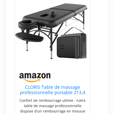
comprend à quel point le monde peut
être stressant. Nous faisons de notre
mieux pour rechercher et fabriquer
des produits de soins de santé
précieux pour tout le monde.
CLORIS Table de massage
professionnelle portable 213,4
cm pliable et légère pour le
Confort de rembourrage ultime : notre
visage Solon Spa Tatouage en
table de massage professionnelle
hauteur réglable avec sac de
dispose d'un rembourrage en mousse
transport et pied en