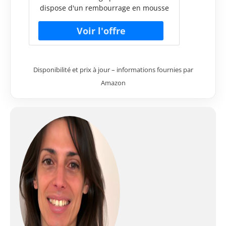
hauteur réglable avec sac de
dispose d'un rembourrage en mousse
transport et pied en
respirante haute densité de 7 cm
aluminium pouvant supporter
d'épaisseur, le dessus de la table est
jusqu'à
composé d'un rembourrage en
mousse multicouche haute densité et
d'une housse de table de massage
Disponibilité et prix à jour – informations fournies par
drapée dans un cuir PU luxueux,
durable, doux et facile à nettoyer,
Amazon
mais le lit de spa n'a aucune odeur
désagréable comme d'autres
matériaux synthétiques. Construction
robuste et durable : pieds en
aluminium et cadre de lit en forme
d'arche conçus pour supporter une
capacité de poids maximale de 500 kg
tout en offrant une stabilité
exceptionnelle pour éviter les
secousses, pieds antidérapants pour
éviter le glissement et fournir une
protection à la plupart des surfaces de
sol. Hauteur réglable : dispositif