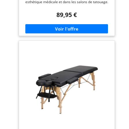
esthétique médicale et dans les salons de tatouage.
La structure en aluminium, ainsi que les coins
arrondis et renforcés. Ces caractéristiques confèrent
89,95 €
une solidité et une robustesse marquées au lit. Ce lit a
été conçu pour un usage professionnel et durable
dans le temps. Le lit est pliable pour un transport
facile et est livré déjà monté, prêt à l'emploi.
Longueur 180 cm - Hauteur réglable de 64 cm à 84
cm. Largeur 56 cm - Charge jusqu’à 300 kg
dynamiques et 900 kg statiques - Poids env. 12 kg est
parmi les plus légers du commerce Dimensions et
spécifications du lit bébé : Les pieds sont en
aluminium - Coins renforcés et arrondis -
REMBOURRAGE EN MOUSSE EXPANSÉE DE 7 cm.
Revêtement en similicuir facilement lavable avec
toutes les crèmes et huiles adaptées.