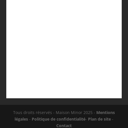
Watkins Wellness n’est pas une simple étiquette de
marques alignées sur une brochure: c’est un ensemble
de choix...
Tous droits réservés - Maison Minor 2025 -
Mentions
légales
-
Politique de confidentialité
-
Plan de site
-
Contact