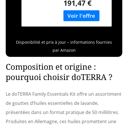
191,47 €
essentielle Marque :
doTERRA Taille : 5 ml
(lot de 10)
Disponibilité et prix à jour – informations fournies
par Amazon
Composition et origine :
pourquoi choisir doTERRA ?
Le doTERRA Family Essentials Kit offre un assortiment
de gouttes d’huiles essentielles de lavande,
présentées dans un format pratique de 50 millilitres.
Produites en Allemagne, ces huiles promettent une