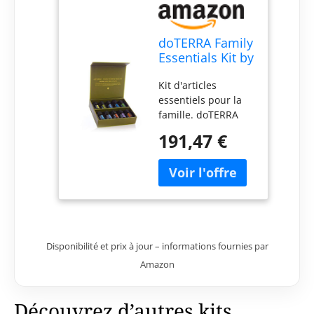
doTERRA Family
Essentials Kit by
doTERRA
Kit d'articles
essentiels pour la
famille. doTERRA
Type de produit :
191,47 €
huile essentielle
Marque : doTERRA
Taille : 5 ml (lot de
10)
Disponibilité et prix à jour – informations fournies par
Amazon
Découvrez d’autres kits