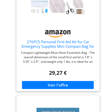
276PCS Personal First Aid Kit for Car
Emergency Supplies Mini Compact Bag for
Backpack, Basic Camping Essentials
Compact Lightweight Must Have Essentials Bag - The
Survival Kit for Hiking Travel AMORNING
overall dimension of the small first aid kit is 7.8" x
with Scissors
5.55" x 2.9" ; and weight only 1 lbs, it is ideal for an
active and great lifestyle. Made of EVA water-resistant
material. Mini first aid kit is very suitable for office,
29,27 €
camping, hiking, and at home, and it does not take up
space when carrying it. Water-resistant EVA Surface -
The EVA material, which is carefully selected, is of
premium quality, water-resistant, lightweight, strong
and durable. The water-resistant outer zipper and
EVA surface protects components from the elements.
The first aid bag itself is wonderful for outdoor
emergency needs, such as hiking, camping,
backpacking, traveling and wilderness adventure.