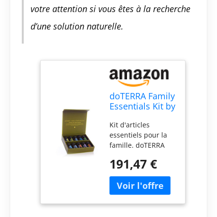
votre attention si vous êtes à la recherche
d’une solution naturelle.
doTERRA Family
Essentials Kit by
doTERRA
Kit d'articles
essentiels pour la
famille. doTERRA
Type de produit :
191,47 €
huile essentielle
Marque : doTERRA
Taille : 5 ml (lot de
10)