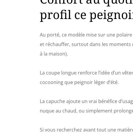
exposée, nous avons ajouté une 
profil ce peignoi
épaules, la section médiane et 
parfaitement. Ceinture réglable L'e
avec de longs peignoirs pour femme
de travail ? Pas nous. Ce grand
Au porté, ce modèle mise sur une polaire à 
fonctionnelles pour ce peignoir 
télécommande, livre ou collations – a
et réchauffer, surtout dans les moments d
aussi longtemps que la vie le perm
à la maison).
luxe, pas de soucis. Ne trier pa
nettoyage à sec. Ce peignoir de spa 
Peignoirs de bain en polaire doux p
La coupe longue renforce l’idée d’un vête
un design facile d'entretien. Parce
vous le feriez av
cocooning que peignoir léger d’été.
La capuche ajoute un vrai bénéfice d’usage
nuque au chaud, ou simplement prolonger 
Si vous recherchez avant tout une matière