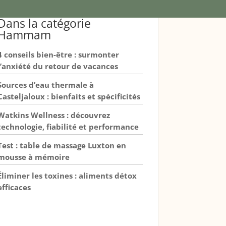
Dans la catégorie
Hammam
4 conseils bien-être : surmonter
l’anxiété du retour de vacances
Sources d’eau thermale à
Casteljaloux : bienfaits et spécificités
Watkins Wellness : découvrez
technologie, fiabilité et performance
Test : table de massage Luxton en
mousse à mémoire
Éliminer les toxines : aliments détox
efficaces