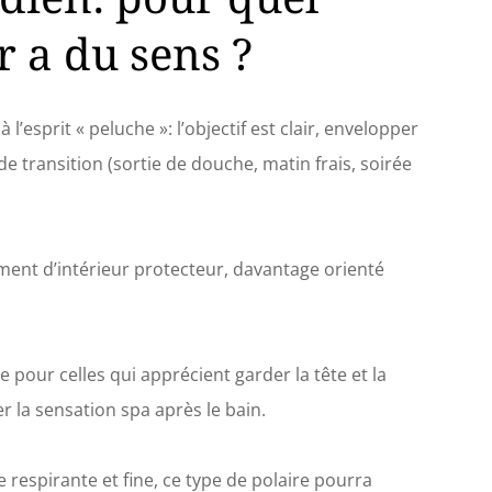
longueur supplémentaire sur les bras, les
r a du sens ?
jusqu'à vos chevilles afin qu'il s'adapte
xpérience, restez détendu pendant des heures
s : qui veut se lever après une dure semaine
 peignoir est conçu avec des poches très
l’esprit « peluche »: l’objectif est clair, envelopper
absorbant pour femme pour votre téléphone,
fin que vous puissiez profiter de rester au lit
e transition (sortie de douche, matin frais, soirée
et Cadeau parfait pour les femmes – Tout le
s votre linge et ne perdez pas de temps au
pour femme a tout pour plaire. Confort divin.
our femme. Sensation soyeuse sur la peau. Et
ment d’intérieur protecteur, davantage orienté
 que vous pouvez le laver et le sécher comme
ec n'importe quel vêtement
 pour celles qui apprécient garder la tête et la
la sensation spa après le bain.
 respirante et fine, ce type de polaire pourra