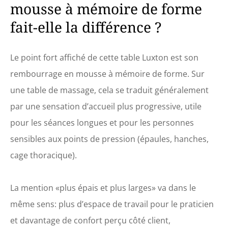
mousse à mémoire de forme
pratique – Bien que
extra large, notre
fait-elle la différence ?
table de massage
pliable est facile à
transporter. Il est livré
Le point fort affiché de cette table Luxton est son
avec un sac de
transport à roulettes
rembourrage en mousse à mémoire de forme. Sur
qui le rend ultra-
une table de massage, cela se traduit généralement
portable. Installez-le
en quelques minutes
par une sensation d’accueil plus progressive, utile
✅ Gardez-le à une
pour les séances longues et pour les personnes
hauteur confortable –
Notre lit de
sensibles aux points de pression (épaules, hanches,
physiothérapie
cage thoracique).
ergonomique peut
être ajusté à votre
hauteur préférée. Il
est également livré
La mention «plus épais et plus larges» va dans le
avec un support de
même sens: plus d’espace de travail pour le praticien
tête réglable, un
coussin de tête en
et davantage de confort perçu côté client,