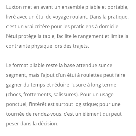
technicien des cils.
Luxton met en avant un ensemble pliable et portable,
Notre table de
livré avec un étui de voyage roulant. Dans la pratique,
massage est un
excellent cadeau pour
c’est un vrai critère pour les praticiens à domicile:
les occasions
l’étui protège la table, facilite le rangement et limite la
spéciales comme les
anniversaires et Noël
contrainte physique lors des trajets.
Le format pliable reste la base attendue sur ce
segment, mais l’ajout d’un étui à roulettes peut faire
gagner du temps et réduire l’usure à long terme
(chocs, frottements, salissures). Pour un usage
ponctuel, l’intérêt est surtout logistique; pour une
tournée de rendez-vous, c’est un élément qui peut
peser dans la décision.