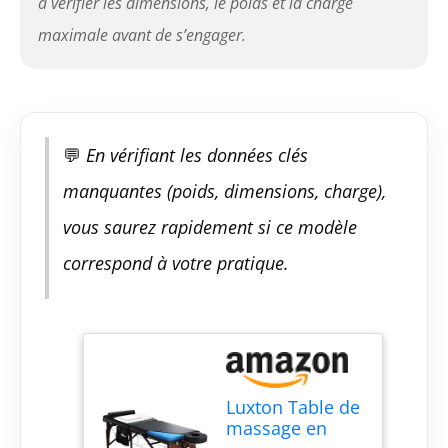
à vérifier les dimensions, le poids et la charge
facilement les draps
réutilisables pour
maximale avant de s’engager.
garder votre lit de
spa portable
hygiénique. Une
poche de
rangement permet
de garder vos
💬
En vérifiant les données clés
huiles, clés,
manquantes (poids, dimensions, charge),
portefeuille et
objets de valeur
vous saurez rapidement si ce modèle
accessibles.
L'ensemble
correspond à votre pratique.
comprend
également un demi-
traversin ! ✅
Cadeau idéal pour
un professionnel –
Facilitez le travail
d'un
Luxton Table de
massothérapeute
massage en
talentueux ou d'un