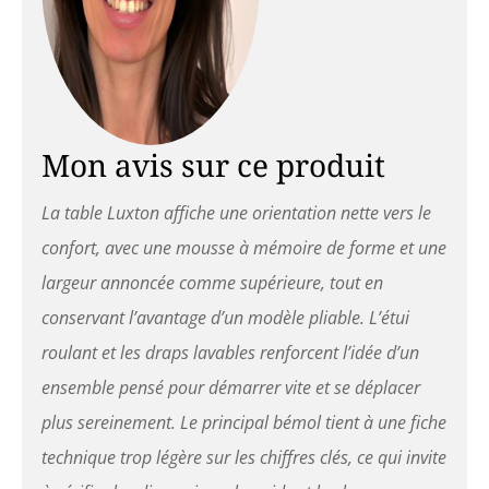
roulettes qui le
rend ultra-portable.
Installez-le en
quelques minutes
✅ Gardez-le à une
hauteur confortable
– Notre lit de
Mon avis sur ce produit
physiothérapie
ergonomique peut
La table Luxton affiche une orientation nette vers le
être ajusté à votre
hauteur préférée. Il
confort, avec une mousse à mémoire de forme et une
est également livré
largeur annoncée comme supérieure, tout en
avec un support de
tête réglable, un
conservant l’avantage d’un modèle pliable. L’étui
coussin de tête en
roulant et les draps lavables renforcent l’idée d’un
mousse à mémoire
de forme et un
ensemble pensé pour démarrer vite et se déplacer
accoudoir
plus sereinement. Le principal bémol tient à une fiche
suspendu. ✅ Tout
ce dont vous avez
technique trop légère sur les chiffres clés, ce qui invite
besoin : lavez