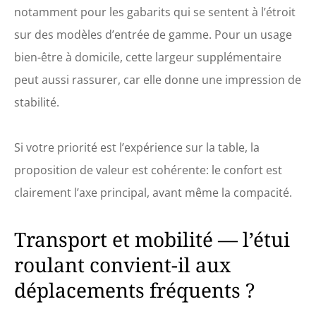
mousse à mémoire de
notamment pour les gabarits qui se sentent à l’étroit
forme et un accoudoir
suspendu. ✅ Tout ce
sur des modèles d’entrée de gamme. Pour un usage
dont vous avez besoin
bien-être à domicile, cette largeur supplémentaire
: lavez facilement les
draps réutilisables
peut aussi rassurer, car elle donne une impression de
pour garder votre lit
stabilité.
de spa portable
hygiénique. Une
poche de rangement
Si votre priorité est l’expérience sur la table, la
permet de garder vos
huiles, clés,
proposition de valeur est cohérente: le confort est
portefeuille et objets
clairement l’axe principal, avant même la compacité.
de valeur accessibles.
L'ensemble comprend
également un demi-
Transport et mobilité — l’étui
traversin ! ✅ Cadeau
idéal pour un
roulant convient-il aux
professionnel –
déplacements fréquents ?
Facilitez le travail d'un
massothérapeute
talentueux ou d'un