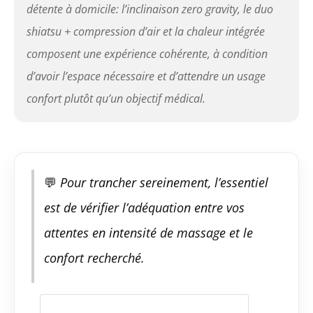
après une journée de travail intense
détente à domicile: l’inclinaison zero gravity, le duo
ou après un exercice sportif intense.
shiatsu + compression d’air et la chaleur intégrée
Design du fauteuil moderne et élégant
qui s'adapte à presque tous types de
composent une expérience cohérente, à condition
décorations, garantie officielle et
d’avoir l’espace nécessaire et d’attendre un usage
assistance technique suivie par notre
équipe après-vente professionnelle.
confort plutôt qu’un objectif médical.
💬
Pour trancher sereinement, l’essentiel
est de vérifier l’adéquation entre vos
attentes en intensité de massage et le
confort recherché.