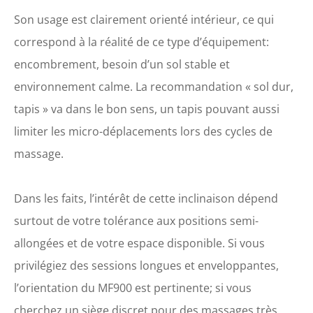
une position de détente totale après une
Son usage est clairement orienté intérieur, ce qui
journée de travail intense ou après un
exercice sportif intense. Design du
correspond à la réalité de ce type d’équipement:
fauteuil moderne et élégant qui s'adapte
encombrement, besoin d’un sol stable et
à presque tous types de décorations,
garantie officielle et assistance
environnement calme. La recommandation « sol dur,
technique suivie par notre équipe après-
tapis » va dans le bon sens, un tapis pouvant aussi
vente professionnelle.
limiter les micro-déplacements lors des cycles de
massage.
Dans les faits, l’intérêt de cette inclinaison dépend
surtout de votre tolérance aux positions semi-
allongées et de votre espace disponible. Si vous
privilégiez des sessions longues et enveloppantes,
l’orientation du MF900 est pertinente; si vous
cherchez un siège discret pour des massages très