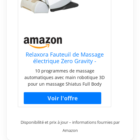
Relaxora Fauteuil de Massage
électrique Zero Gravity -
Fauteuil de Massage Shiatsu
10 programmes de massage
inclinable avec roulettes pour
automatiques avec main robotique 3D
Les Pieds - Système de
pour un massage Shiatus Full Body
Massage à l'air - Thérapie par
pour souhait toutes les demandes de
la Chaleur intégrée
massage. 3 niveaux réglables pour sac
à air, rouleau de pied. Fauteuil
inclinable jusqu'à la position de Zero
Gravity Écran intelligent sur
Disponibilité et prix à jour – informations fournies par
l'accoudoir pour faciliter la commande
du fauteuil et fournit toutes les
Amazon
informations en temps réel pendant le