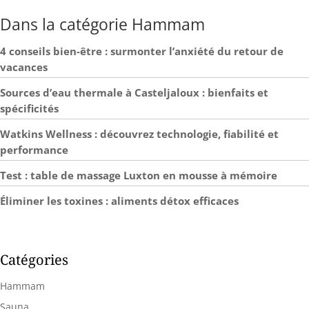
du cou sans effort. Sûr et Pratique : le masseur de cou
Dans la catégorie Hammam
électrique Brelley offre une protection contre la
surchauffe et un arrêt automatique après 15 minutes
pour un plaisir sans souci. Comprend un adaptateur
4 conseils bien-être : surmonter l’anxiété du retour de
secteur et un adaptateur de voiture – idéal pour la
vacances
maison et en déplacement. La sécurité maximale
rencontre le confort ! Le Cadeau Bien-être Parfait :
Sources d’eau thermale à Casteljaloux : bienfaits et
appareil de massage bien conçu comme cadeau idéal
spécificités
pour vos proches. Qu’il s’agisse d’un anniversaire, d’un
jour férié ou d’une occasion spéciale – un geste
Watkins Wellness : découvrez technologie, fiabilité et
significatif de soin et de promotion du bien-être.
performance
Test : table de massage Luxton en mousse à mémoire
Éliminer les toxines : aliments détox efficaces
Catégories
Hammam
Sauna