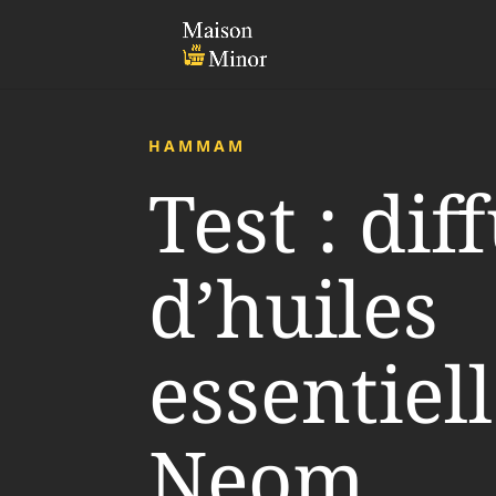
HAMMAM
Test : dif
d’huiles
essentiel
Neom