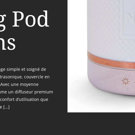
g Pod
ns
ge simple et soigné de
ltrasonique, couvercle en
e. Avec une moyenne
omme un diffuseur premium
onfort d’utilisation que
le […]