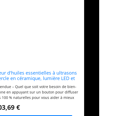
r d'huiles essentielles à ultrasons
ercle en céramique, lumière LED et
mathérapie,Cadeau,Fête des mères
vendue – Quel que soit votre besoin de bien-
onne en appuyant sur un bouton pour diffuser
s 100 % naturelles pour vous aider à mieux
nergie ou un boost d'humeur. Notre élégante
03,69 €
te une base en bois clair recyclé, avec des
e, un mode respiration guidée et une veilleuse