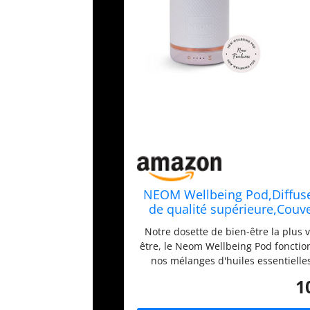
NEOM Wellbeing Pod,Diffuseu
de qualité supérieure,Couv
minuterie,Diffuseur d'aro
Notre dosette de bien-être la plus 
être, le Neom Wellbeing Pod foncti
nos mélanges d'huiles essentielle
dormir, moins de stress, plus d'é
1
housse en céramique blanche complè
fonctionnalités dont un écran tactil