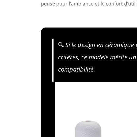
pensé pour l’ambiance et le confort d’util
🔍
Si le design en céramique e
critères, ce modèle mérite une
compatibilité.