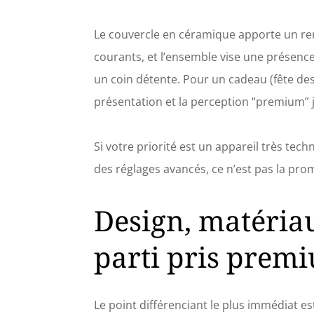
moment. Élégance respectueuse de l
améliore votre espace et dispose d'
d'hévéa – un matériau recyclé is
Le couvercle en céramique apporte un ren
d'élégance à votre décor à la fois
courants, et l’ensemble vise une présenc
Mode d'emploi : il suffit de remplir 
le niveau maximal, puis d'ajoute
un coin détente. Pour un cadeau (fête d
essentielles Neom Wellbeing choisi.
présentation et la perception “premium” 
instantanément une fine brume
l'atmosphère pour stimuler vos sens 
une gamme de paramètres soigneusem
Si votre priorité est un appareil très te
la lumière et le mode Le cadeau de
diffuseur de parfum lorsque vous re
des réglages avancés, ce n’est pas la pro
Plus qu'un simple cadeau, c'est un c
anniversaire de mariage ou toute
Design, matériau
élément de luxe à leur vie quotidie
espaces de vie en sa
parti pris premi
Le point différenciant le plus immédiat e