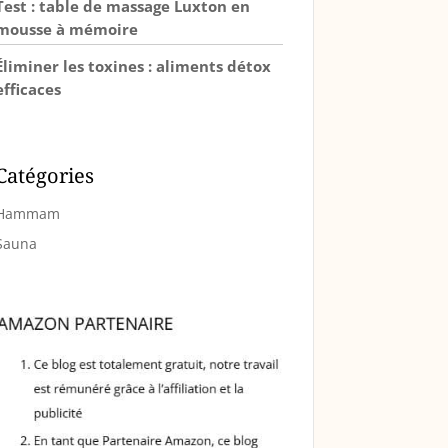
Test : table de massage Luxton en
mousse à mémoire
Éliminer les toxines : aliments détox
efficaces
Catégories
Hammam
Sauna