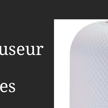
fuseur
les