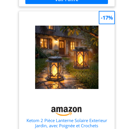
lumière chaude (3000K), lumière blanche (6000K),
blanc chaud et effet flamme réaliste. Intensité
réglable en continu via bouton rotatif ou
-17%
télécommande — de l'éclairage d'ambiance vintage à
la lampe de lecture. Sans flamme, sans huile, sans
fumée: 100% sûr pour les enfants et les animaux 🔥
Effet Flamme Réaliste – Alternative Sûre à la Lampe
Tempête: Les LED SMD2835 reproduisent un
scintillement de flamme authentique rappelant le
charme des lanternes tempête classiques — sans
risque d'incendie, sans suie, sans odeur d'huile. La
finition bronze rétro s'intègre parfaitement comme
décoration jardin vintage, photophore décoratif ou
lampe d'ambiance rustique 💧 Étanche & Anti-Rouille
– Utilisable Toute l'Année: Le boîtier en ABS avec
revêtement résiste à la pluie, la neige, la grêle et aux
UV. Parfaite pour bord de piscine, jardin, allée,
terrasse ou balcon — votre décoration exterieur reste
en place toute l'année sans craindre les intempéries
🏡 3 Modes d'Installation – Suspendue, Posée,
Portable: La poignée métallique robuste permet de
l'accrocher aux arbres, pergolas ou murs, de la poser
sur table, terrasse ou véranda, ou de l'emporter en
Ketom 2 Pièce Lanterne Solaire Exterieur
camping. Dimensions: 23.5 × 16 cm — assez
Jardin, avec Poignée et Crochets
compacte pour le sac à dos. Complète parfaitement