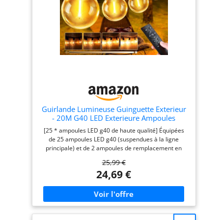
Guirlande Lumineuse Guinguette Exterieur
- 20M G40 LED Exterieure Ampoules
[25 * ampoules LED g40 de haute qualité] Équipées
de 25 ampoules LED g40 (suspendues à la ligne
principale) et de 2 ampoules de remplacement en
plastique de haute qualité, luxueuses, hautement
25,99 €
translucides et incassables, elles sont plus sûres et
24,69 €
durables que les ampoules en verre traditionnelles.
Chaque ampoule fonctionne indépendamment et est
de type standard et peut donc être facilement
remplacée. [Impermeabile IP44, Sicuro, Risparmio
Energetico] Led luci da esterno giardino
impermeabile IP44 possono resistere a temperature