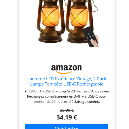
Lanterne LED Extérieure Vintage, 2 Pack
Lampe Tempête USB-C Rechargeable
🔋 1200mAh USB-C – Jusqu'à 20 Heures d'Autonomie:
Rechargez complètement en 3-4h via USB-C pour
profiter de 20 heures d'éclairage continu.
Indépendante du soleil: lumière fiable même en hiver,
35,99 €
par temps couvert ou en cas de coupure de courant.
34,19 €
Contenu: 2 lanternes, 1 télécommande IR, 2 câble
USB-C 🎛️ 4 Modes + Télécommande IR + Dimmable:
Passez d'un mode à l'autre par télécommande: