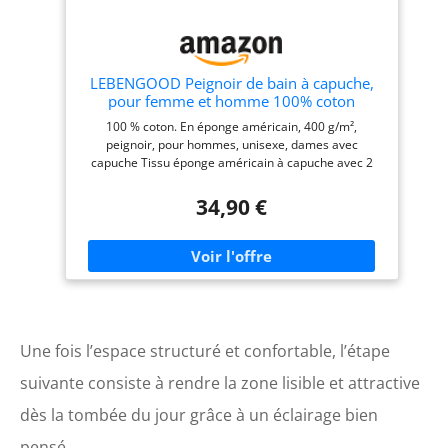
LEBENGOOD Peignoir de bain à capuche,
pour femme et homme 100% coton
éponge 400 g avec ceinture, poches,
100 % coton. En éponge américain, 400 g/m²,
douche, peignoir doux, serviette
peignoir, pour hommes, unisexe, dames avec
(hombre.Capucha Azulon L)
capuche Tissu éponge américain à capuche avec 2
poches latérales cousues, ceinture, doux et léger. Col
américain en éponge, ceinture smoking X, doux et
34,90 €
léger Veuillez vérifier votre taille et vos mesures.
Disponible de la taille S à XXL. Grand choix de
couleurs Effet serviette, vous garde au sec après la
douche Lavable en machine à 30 °C
Une fois l’espace structuré et confortable, l’étape
suivante consiste à rendre la zone lisible et attractive
dès la tombée du jour grâce à un éclairage bien
pensé.