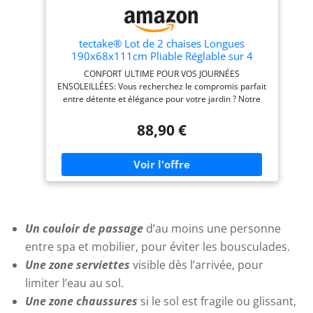
tectake® Lot de 2 chaises Longues
190x68x111cm Pliable Réglable sur 4
Positions Résistante aux intempéries
CONFORT ULTIME POUR VOS JOURNÉES
Respirante avec Pare-Soleil & Appui-tête
ENSOLEILLÉES: Vous recherchez le compromis parfait
Poignée de Transport Jardin Camping – Gris
entre détente et élégance pour votre jardin ? Notre
ensemble de deux chaises longues jardin extérieur
vous offre une expérience inégalée. Profitez d'un
88,90 €
dossier réglable sur quatre positions pour lire ou vous
reposer, tandis que le pare-soleil ajustable protège
vos yeux des éclats du soleil. Détendez-vous plus
longtemps avec le confort respirant de la toile en
polyester. DESIGN PRATIQUE ET PORTABLE: Simplifiez
votre vie avec nos transats jardin extérieur pliables et
légers, idéaux pour tous les espaces. Les deux
poignées intégrées facilitent le transport de la
Un couloir de passage
d’au moins une personne
terrasse à la piscine ou au jardin. Une fois pliés, ils se
entre spa et mobilier, pour éviter les bousculades.
rangent aisément dans un coin, prêts pour votre
prochaine escapade au soleil ou un rangement
Une zone serviettes
visible dès l’arrivée, pour
saisonnier sans encombrement. ROBUSTESSE ET
limiter l’eau au sol.
DURABILITÉ AU RENDEZ-VOUS: Chaque transat jardin
Une zone chaussures
si le sol est fragile ou glissant,
exterieur de notre collection est conçue avec une
structure en acier laqué époxy, garantissant une