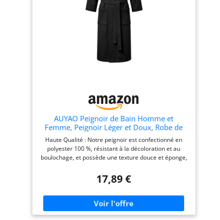
AUYAO Peignoir de Bain Homme et
Femme, Peignoir Léger et Doux, Robe de
Chambre avec Poches, Ceinture, Sortie de
Haute Qualité : Notre peignoir est confectionné en
Bain Gaufré Homme, Vêtements de Nuit
polyester 100 %, résistant à la décoloration et au
pour Hommes, Noir, L
boulochage, et possède une texture douce et éponge,
agréable au toucher. Respirant et confortable, il
élimine la sensation d'étouffement des peignoirs
17,89 €
traditionnels et convient à toutes les saisons Coupe et
Design : Élégant, ce peignoir mi-long arrive au genou
et flatte la silhouette. Notre peignoir en maille
gaufrée présente des manches trois-quarts cache-
cœur et un décolleté en V classique qui met en valeur