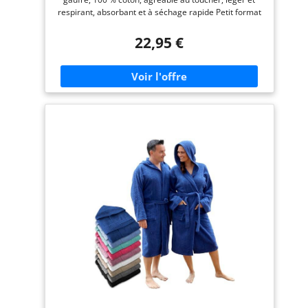
respirant, absorbant et à séchage rapide Petit format
une fois plié – Se glisse dans n'importe quel sac de
sport ou de voyage I parfait comme peignoir de
22,95 €
voyage et peignoir pour bain thermal ou sauna Facile
d'entretien - Convient à la machine à laver et au
sèche-linge - Certifié selon la norme OEKO-TEX
Standard 100 Le piqué gaufré en coton certifié
confère au peignoir un très bel aspect et est idéal
comme peignoir de sauna ou peignoir de chambre en
raison de ses propriétés. Un beau cadeau pour la
Saint-Valentin, la fête des mères, la fête des pères ou
Noël sur le thème du bien-être Blanc - Taille M -
Longueur à partir des épaules : environ 112 cm