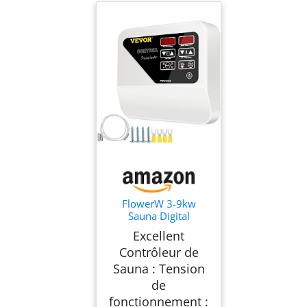
FlowerW 3-9kw
Sauna Digital
Controller Sauna
Excellent
Heater Digital
Contrôleur de
Controller External
Digital Controller
Sauna : Tension
Display Title
de
fonctionnement :