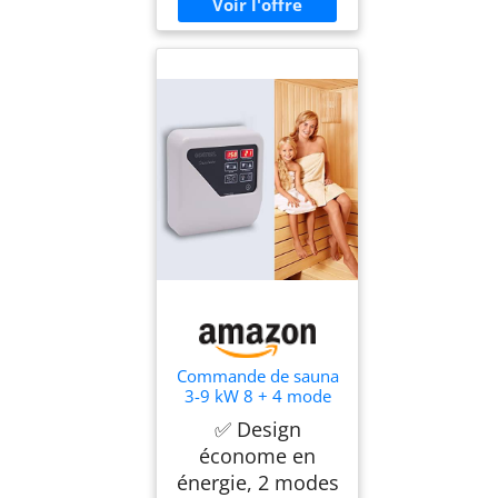
Commande de sauna
3-9 kW 8 + 4 mode
four de sauna
✅ Design
externe contrôleur de
économe en
sauna unité de
contrôle de sauna
énergie, 2 modes
pour sauna à