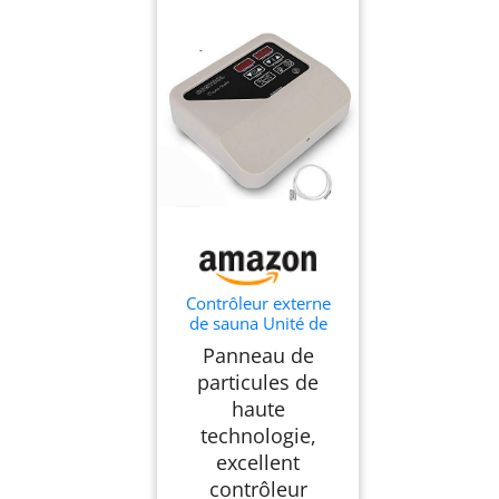
Contrôleur externe
de sauna Unité de
contrôle de sauna 3-
Panneau de
9KW 2 modes de
particules de
fonctionnement
haute
technologie,
excellent
contrôleur