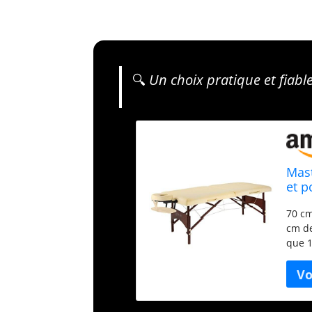
🔍
Un choix pratique et fiabl
Mas
et p
tran
70 cm
cm de
que 1
petit
que l
forma
Calif