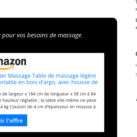
e pour vos besoins de massage.
ter Massage Table de massage légère
ortable en bois d'argo, avec housse de
sport, 70 cm de large, couleur crème
 de largeur x 184 cm de longueur x 58 cm à 84
 hauteur réglable ; la table elle-même ne pèse
4 kg Coussin de 4 cm d'épaisseur en mousse à
es cellules multicouches – densité plus élevée
a mousse ordinaire Tous les bois sont sans
ldéhyde ni cancérigène – Répond à la stricte loi
ornia Air Resources Board (CARB). Le revêtement