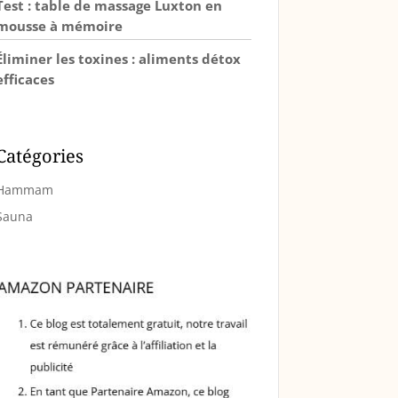
Test : table de massage Luxton en
mousse à mémoire
Éliminer les toxines : aliments détox
efficaces
Catégories
Hammam
Sauna