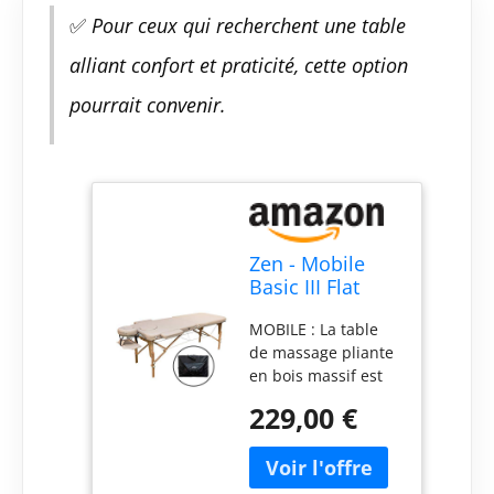
✅
Pour ceux qui recherchent une table
alliant confort et praticité, cette option
pourrait convenir.
Zen - Mobile
Basic III Flat
Table de
MOBILE : La table
Massage Pliable
de massage pliante
& réglable —
en bois massif est
Tables de
extrêmement légère
Massage en
229,00 €
et transportable (14
Bois Massif,
kg). Grâce au
têtière réglable
système innovant
en Aluminium,
Autolock, le