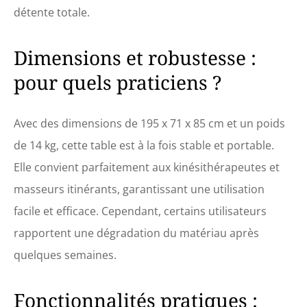
livrée avec des
détente totale.
accessoires tels
qu'une têtière
réglable en
Dimensions et robustesse :
aluminium, des
accoudoirs et un sac
pour quels praticiens ?
de transport pratique.
La surface de
couchage plus longue
Avec des dimensions de 195 x 71 x 85 cm et un poids
avec trou facial
de 14 kg, cette table est à la fois stable et portable.
ergonomique intégré
est unique en son
Elle convient parfaitement aux kinésithérapeutes et
genre. RÉGLABLE EN
masseurs itinérants, garantissant une utilisation
HAUTEUR : Grâce au
réglage en hauteur, il
facile et efficace. Cependant, certains utilisateurs
est possible de choisir
rapportent une dégradation du matériau après
une hauteur de
support de 64 cm à 85
quelques semaines.
cm. En outre, le lit
d'esthétique dispose
de repose-mains et
Fonctionnalités pratiques :
d'accoudoirs