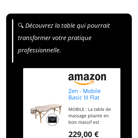
🔍
Découvrez la table qui pourrait
transformer votre pratique
professionnelle.
Zen - Mobile
Basic III Flat
Table de
MOBILE : La table de
Massage Pliable
massage pliante en
& réglable —
bois massif est
Tables de
extrêmement légère
Massage en Bois
229,00 €
et transportable (14
Massif, têtière