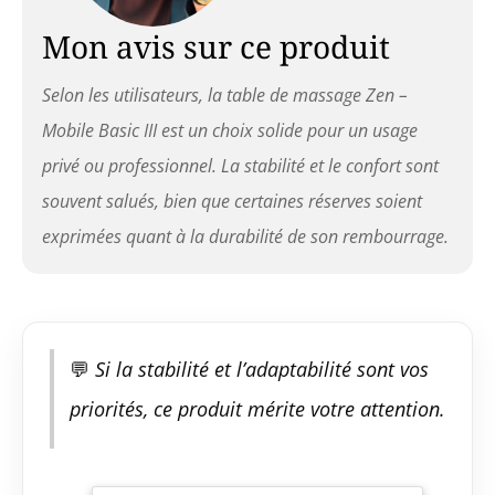
chaise longue est
livrée avec des
Mon avis sur ce produit
accessoires tels
qu'une têtière
Selon les utilisateurs, la table de massage Zen –
réglable en
aluminium, des
Mobile Basic III est un choix solide pour un usage
accoudoirs et un
privé ou professionnel. La stabilité et le confort sont
sac de transport
pratique. La surface
souvent salués, bien que certaines réserves soient
de couchage plus
exprimées quant à la durabilité de son rembourrage.
longue avec trou
facial ergonomique
intégré est unique
en son genre.
RÉGLABLE EN
HAUTEUR : Grâce au
💬
Si la stabilité et l’adaptabilité sont vos
réglage en hauteur,
priorités, ce produit mérite votre attention.
il est possible de
choisir une hauteur
de support de 64
cm à 85 cm. En