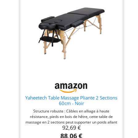
spécifications du lit bébé : Les pieds sont en
aluminium - Coins renforcés et arrondis -
REMBOURRAGE EN MOUSSE EXPANSÉE DE 7 cm.
Revêtement en similicuir facilement lavable avec
toutes les crèmes et huiles adaptées.
Yaheetech Table Massage Pliante 2 Sections
60cm - Noir
Structure robuste : Câbles en alliage à haute
résistance, pieds en bois de hêtre, cette table de
massage en 2 sections peut supporter un poids allant
92,69 €
jusqu’à 250 kg, ce qui convient pour la majorité des
gens Hauteur ajustable : 2 boutons de réglage sur
88,06 €