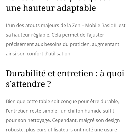
une hauteur adaptable
réglables ainsi que
d'une têtière flexible
réglable. CONFORT
OPTIMAL : Notre table
L’un des atouts majeurs de la Zen – Mobile Basic III est
de soins est dotée
sa hauteur réglable. Cela permet de l’ajuster
d'un rembourrage en
mousse à cellules
précisément aux besoins du praticien, augmentant
fines de haute
ainsi son confort d’utilisation.
qualité, recouvert
d'un similicuir oléo-
hydrofuge pour un
Durabilité et entretien : à quoi
confort de couchage
exceptionnel.
s’attendre ?
Bien que cette table soit conçue pour être durable,
l’entretien reste simple : un chiffon humide suffit
pour son nettoyage. Cependant, malgré son design
robuste, plusieurs utilisateurs ont noté une usure