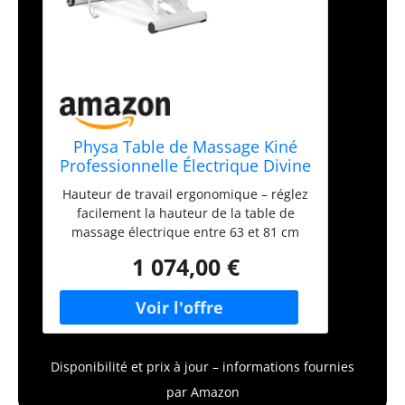
Physa Table de Massage Kiné
Professionnelle Électrique Divine
| Blanc (métal, Rembourrage en
Hauteur de travail ergonomique – réglez
polyuréthane, Hauteur de la
facilement la hauteur de la table de
Table 63-81cm, 197x70x63cm)
massage électrique entre 63 et 81 cm
avec une télécommande Résilience à
1 074,00 €
toute épreuve – avec une capacité de
charge de 200 kg, cette table esthétique
offre confort et stabilité même lors
d'utilisations intensives Surface large –
avec 197 x 70 cm, effectuez tous vos
soins de manière professionnelle et
Disponibilité et prix à jour – informations fournies
adaptez la table de soins esthétiques
par Amazon
grâce au dossier réglable Stabilité fiable