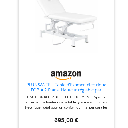
PLUS SANTE – Table d’Examen électrique
FOBIA 2 Plans, Hauteur réglable par
Moteur, Dossier inclinable, revêtement PU
HAUTEUR RÉGLABLE ÉLECTRIQUEMENT : Ajustez
Facile à Nettoyer (Blanc, 70 cm (Porte-
facilement la hauteur de la table grâce à son moteur
Rouleau, sans roulettes))
électrique, idéal pour un confort optimal pendant les
examens ou massages. REMBOURRAGE ÉPAIS ET DE
HAUTE QUALITÉ : Offrez à vos patients un confort
695,00 €
exceptionnel, même lors de sessions prolongées,
grâce à son matelas moelleux et ergonomique.