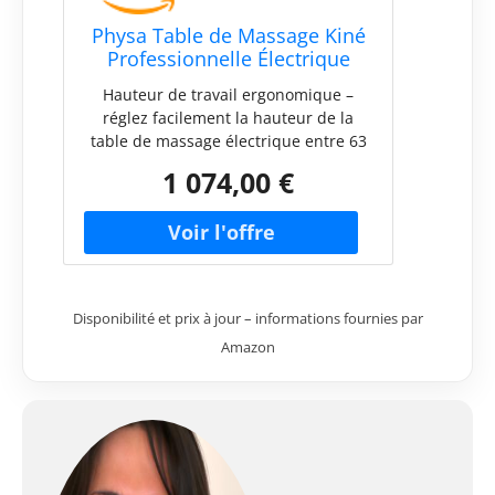
Physa Table de Massage Kiné
Professionnelle Électrique
Divine | Blanc (métal,
Hauteur de travail ergonomique –
Rembourrage en
réglez facilement la hauteur de la
polyuréthane, Hauteur de la
table de massage électrique entre 63
Table 63-81cm, 197x70x63cm)
et 81 cm avec une télécommande
1 074,00 €
Résilience à toute épreuve – avec une
capacité de charge de 200 kg, cette
table esthétique offre confort et
stabilité même lors d'utilisations
intensives Surface large – avec 197 x
70 cm, effectuez tous vos soins de
Disponibilité et prix à jour – informations fournies par
manière professionnelle et adaptez la
Amazon
table de soins esthétiques grâce au
dossier réglable Stabilité fiable - un
socle robuste en acier stabilise ce lit
de massage pendant les soins Confort
garanti – des coussins en mousse
indéformable, recouverts de similicuir
facile à entretenir, assurent la détente