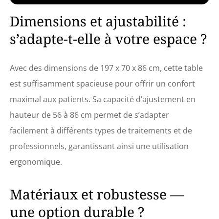
- un socle robuste en acier stabilise ce lit
Dimensions et ajustabilité :
de massage pendant les soins Confort
garanti – des coussins en mousse
s’adapte-t-elle à votre espace ?
indéformable, recouverts de similicuir
facile à entretenir, assurent la détente
de vos clients même lors de soins
Avec des dimensions de 197 x 70 x 86 cm, cette table
prolongés
est suffisamment spacieuse pour offrir un confort
maximal aux patients. Sa capacité d’ajustement en
hauteur de 56 à 86 cm permet de s’adapter
facilement à différents types de traitements et de
professionnels, garantissant ainsi une utilisation
ergonomique.
Matériaux et robustesse —
une option durable ?