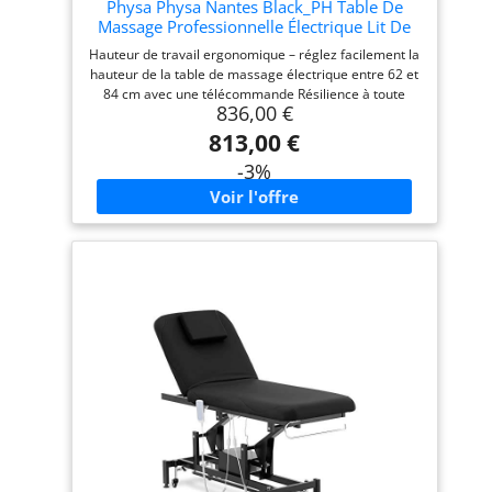
Physa Physa Nantes Black_PH Table De
Massage Professionnelle Électrique Lit De
Massage Table De Soin Kiné 3 Moteurs Noir
Hauteur de travail ergonomique – réglez facilement la
200 kg
hauteur de la table de massage électrique entre 62 et
84 cm avec une télécommande Résilience à toute
836,00 €
épreuve – avec une capacité de charge de 200 kg,
cette table esthétique offre confort et stabilité même
813,00 €
lors d'utilisations intensives Surface large – avec 185
-3%
x 67 cm, effectuez tous vos soins de manière
professionnelle Stabilité fiable - un socle robuste en
métal peint par poudrage stabilise ce lit de massage
pendant les soins Confort garanti – des coussins en
mousse indéformable, recouverts de similicuir facile à
entretenir, assurent la détente de vos clients même
lors de soins prolongés