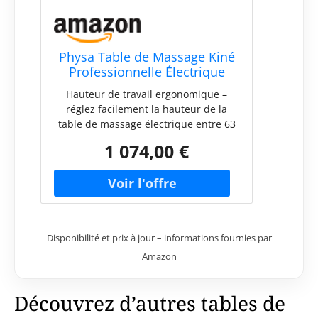
Physa Table de Massage Kiné
Professionnelle Électrique
Divine | Blanc (métal,
Hauteur de travail ergonomique –
Rembourrage en
réglez facilement la hauteur de la
polyuréthane, Hauteur de la
table de massage électrique entre 63
Table 63-81cm, 197x70x63cm)
et 81 cm avec une télécommande
1 074,00 €
Résilience à toute épreuve – avec une
capacité de charge de 200 kg, cette
table esthétique offre confort et
stabilité même lors d'utilisations
intensives Surface large – avec 197 x
70 cm, effectuez tous vos soins de
Disponibilité et prix à jour – informations fournies par
manière professionnelle et adaptez la
Amazon
table de soins esthétiques grâce au
dossier réglable Stabilité fiable - un
socle robuste en acier stabilise ce lit
Découvrez d’autres tables de
de massage pendant les soins Confort
garanti – des coussins en mousse