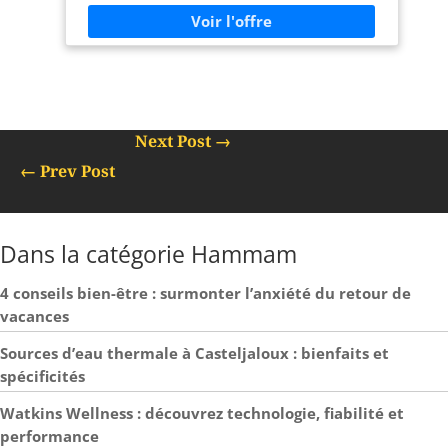
CAVITÉ FACIALE PRATIQUE ET INNOVANTE : Permet
une position ventrale naturelle et confortable,
adaptée à divers types de soins et thérapies. DOSSIER
INCLINABLE MANUELLEMENT : Adaptez l’angle du
dossier facilement pour répondre aux besoins
spécifiques de chaque patient et situation. QUALITÉ &
INNOVATION : PLUS SANTÉ vous accompagne dans
Next Post
→
vos besoins de matériels en répondant aux normes
strictes du secteur médical, garantissant protection et
←
Prev Post
fiabilité optimale. Nous proposons des lots
économiques pour répondre aux besoins en grande
quantité, offrant ainsi un excellent rapport qualité-
prix.
Dans la catégorie Hammam
4 conseils bien-être : surmonter l’anxiété du retour de
vacances
Sources d’eau thermale à Casteljaloux : bienfaits et
spécificités
Watkins Wellness : découvrez technologie, fiabilité et
performance