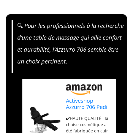
🔍
Pour les professionnels à la recherche
d’une table de massage qui allie confort
et durabilité, l’Azzurro 706 semble être
un choix pertinent.
Activeshop
Azzurro 706 Pedi
Table de
✔️HAUTE QUALITÉ : la
massage en cuir
chaise cosmétique a
synthétique de
été fabriquée en cuir
qualité