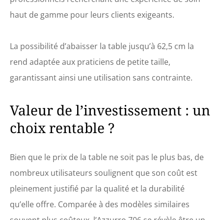
servomoteurs
électriques, grâce
haut de gamme pour leurs clients exigeants.
auxquels le réglage
de la position est très
confortable et
La possibilité d’abaisser la table jusqu’à 62,5 cm la
continu. Le réglage
rend adaptée aux praticiens de petite taille,
précis de la position
augmente la qualité
garantissant ainsi une utilisation sans contrainte.
des services.
✔️Dimensions du
Valeur de l’investissement : un
fauteuil : longueur
186 cm largeur 58 cm
choix rentable ?
hauteur 62,5 - 84,5
cm (fonction «
berceau »
Bien que le prix de la table ne soit pas le plus bas, de
supplémentaire).
L'appui-tête peut être
nombreux utilisateurs soulignent que son coût est
ajusté. ✔️Accoudoirs
pleinement justifié par la qualité et la durabilité
et appuie-tête
confortables :
qu’elle offre. Comparée à des modèles similaires
fabriqué en matériau
digestible et donc