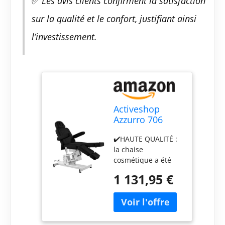
✅
Les avis clients confirment la satisfaction
sur la qualité et le confort, justifiant ainsi
l’investissement.
Activeshop
Azzurro 706
Pedi Table de
✔️HAUTE QUALITÉ :
massage en
la chaise
cuir synthétique
cosmétique a été
de qualité
fabriquée en cuir
supérieure avec
1 131,95 €
synthétique de
1 moteur Noir
haute qualité et
Charge
durable et a une
maximale 200
finition minutieuse
kg 186 x 58 x
que vous et vos