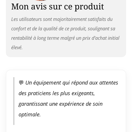
très confortable et
Mon avis sur ce produit
continu. Le réglage
précis de la position
Les utilisateurs sont majoritairement satisfaits du
augmente la qualité
des services.
confort et de la qualité de ce produit, soulignant sa
✔️Dimensions du
rentabilité à long terme malgré un prix d’achat initial
fauteuil : longueur
186 cm largeur 58
élevé.
cm hauteur 62,5 -
84,5 cm (fonction «
berceau »
supplémentaire).
L'appui-tête peut
💬
Un équipement qui répond aux attentes
être ajusté.
✔️Accoudoirs et
des praticiens les plus exigeants,
appuie-tête
confortables :
garantissant une expérience de soin
fabriqué en
optimale.
matériau digestible
et donc doux. Ils
offrent à vos clients