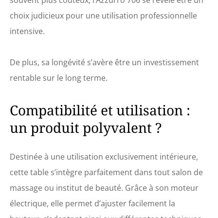
souvent plus coûteux, l’Azzurro 706 se révèle être un
doux. Ils offrent à vos
choix judicieux pour une utilisation professionnelle
clients un grand
confort lors des
intensive.
traitements
cosmétiques. L'insert
amovible pour
De plus, sa longévité s’avère être un investissement
appuie-tête permet
rentable sur le long terme.
un massage et une
détente
supplémentaire
Compatibilité et utilisation :
pendant le
traitement.
un produit polyvalent ?
Destinée à une utilisation exclusivement intérieure,
cette table s’intègre parfaitement dans tout salon de
massage ou institut de beauté. Grâce à son moteur
électrique, elle permet d’ajuster facilement la