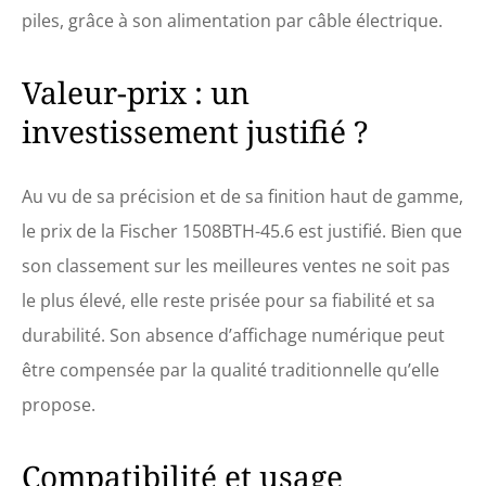
bateaux Extensible – Le
piles, grâce à son alimentation par câble électrique.
compteur météo peut être
complété par notre
horloge à quartz Fischer
Valeur-prix : un
1508U-45.6 et 1508TD-
investissement justifié ?
45.6 et l'horloge à marée
et peut donc être utilisé
comme ensemble à bord
pour mesurer les valeurs
Au vu de sa précision et de sa finition haut de gamme,
importantes FISCHER -
le prix de la Fischer 1508BTH-45.6 est justifié. Bien que
Fabriqué en Allemagne
depuis 1945 : chaque
son classement sur les meilleures ventes ne soit pas
instrument de mesure est
le plus élevé, elle reste prisée pour sa fiabilité et sa
fabriqué à la main avec
amour et est
durabilité. Son absence d’affichage numérique peut
soigneusement testé
être compensée par la qualité traditionnelle qu’elle
individuellement.
Fabrication traditionnelle
propose.
de qualité supérieure
dans les monts
Compatibilité et usage
Métallifères