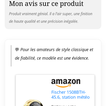
Mon avis sur ce produit
être complété par notre
horloge à quartz Fischer
Produit vraiment génial. Il a l’air super, une finition
1508U-45.6 et 1508TD-
45.6 et l'horloge à
de haute qualité et une précision inégalée.
marée et peut donc être
utilisé comme
ensemble à bord pour
mesurer les valeurs
importantes FISCHER -
💬
Pour les amateurs de style classique et
Fabriqué en Allemagne
depuis 1945 : chaque
de fiabilité, ce modèle est une évidence.
instrument de mesure
est fabriqué à la main
avec amour et est
soigneusement testé
individuellement.
Fabrication
traditionnelle de qualité
Fischer 1508BTH-
supérieure dans les
45.6, station météo
monts Métallifères
marine, laiton,