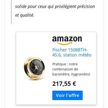
solide pour ceux qui privilégient précision
et qualité.
Fischer 1508BTH-
45.6, station météo
marine, laiton,
Pratique : notre
diamètre 125 mm
combinaison de
baromètre, hygromètre
et thermomètre avec
217,55 €
vision et boîtier en
laiton, fabriqué pour la
navigation, mesure avec
précision la pression
atmosphérique,