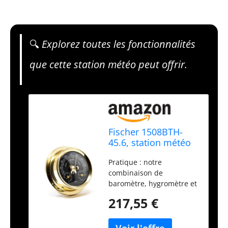
🔍
Explorez toutes les fonctionnalités
que cette station météo peut offrir.
Fischer 1508BTH-
45.6, station météo
marine, laiton,
Pratique : notre
diamètre 125 mm
combinaison de
baromètre, hygromètre et
thermomètre avec vision
217,55 €
et boîtier en laiton,
fabriqué pour la
navigation, mesure avec