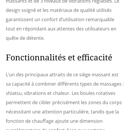
le haut et vers le bas pour
massants et de 3 niveaux de vibrations réglables. Le
s'adapter à chaque
design soigné et les matériaux de qualité utilisés
utilisateur. Le rabat
détachable vous permet de
garantissent un confort d’utilisation remarquable
choisir un massage shiatsu
tout en répondant aux attentes des utilisateurs en
plus doux ou plus intense
sur le cou et le dos Fonction
quête de détente.
Chauffage - Le masseur
Snailax pour le cou et le dos
Fonctionnalités et efficacité
avec chaleur possède 3
zones de massage : Haut,
Bas et Dos complet pour les
options. La fonction de
L’un des principaux attraits de ce siège massant est
massage ponctuel permet
sa capacité à combiner différents types de massages :
d'appliquer le massage sur
la zone sélectionnée pour
shiatsu, vibrations et chaleur. Les boules rotatives
une relaxation ciblée
permettent de cibler précisément les zones du corps
Massage Compression &
Vibration - Snailax appareil
nécessitant une attention particulière, tandis que la
de massage de siège est
fonction de chauffage ajoute une dimension
doté d'un massage par
compression et vibration