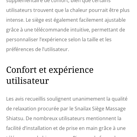
supplémentaire de confort, bien que certains
réglable, le soutien par
utilisateurs trouvent que la chaleur pourrait être plus
pression pour les fesses et
le bas du dos, les vibrations
intense. Le siège est également facilement ajustable
pour vous détendre. Avec 3
grâce à une télécommande intuitive, permettant de
niveaux de massage par
pression et 3 niveaux
personnaliser l’expérience selon la taille et les
d'intensité de vibration, il
préférences de l’utilisateur.
peut répondre à vos
meilleurs besoins Cadeau
de Haut Qualité - Snailax
Confort et expérience
coussin de siège de
massage est portable et
utilisateur
facile à utiliser, il peut être
fixé sur une chaise de
bureau, une chaise à
Les avis recueillis soulignent unanimement la qualité
manger ou posé sur un
fauteuil inclinable, un
de relaxation procurée par le Snailax Siège Massage
canapé ou un sofa. Cadeau
Shiatsu. De nombreux utilisateurs mentionnent la
noel de haut qualité pour
mères pères maman papa
facilité d’installation et de prise en main grâce à une
femme homme couple qui