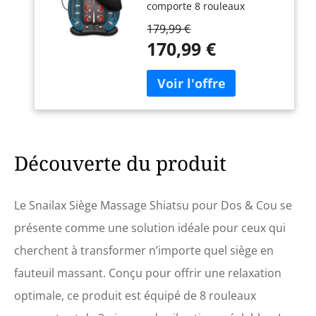
comporte 8 rouleaux
Fauteuil Massant
shiatsu flexibles améliorés
Nuque/Lombaire avec
179,99 €
pour mieux s'adapter aux
Fonction Chauffage -
170,99 €
courbes du dos et du corps,
Cadeau Homme
ce qui permet un massage
Femme Noël
relaxant des tissus
profonds de tout le dos. La
chaleur infrarouge en
option offre une chaleur
douce qui peut vous aider à
vous détendre davantage
Découverte du produit
Appareil de massage
réglable pour le cou -
L'appareil de massage de la
Le Snailax Siège Massage Shiatsu pour Dos & Cou se
chaise possède 4 nœuds de
présente comme une solution idéale pour ceux qui
rotation shiatsu pour
fournir des massages
cherchent à transformer n’importe quel siège en
profonds par pétrissage
fauteuil massant. Conçu pour offrir une relaxation
pour le cou et les épaules.
Les boules shiatsu du cou
optimale, ce produit est équipé de 8 rouleaux
peuvent être ajustées vers