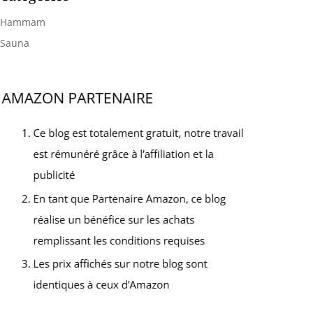
d'appliquer le massage
la maison ou au bureau.
sur la zone sélectionnée
Hammam
Cadeaux parfaits pour la
pour une relaxation ciblée
fête des pères, cadeaux de
Massage Compression &
Sauna
Noël pour votre père,
Vibration - Snailax appareil
mère, femme, mari,
de massage de siège est
femme ou homme. Pour
doté d'un massage par
une raison quelconque, si
compression et vibration
ce coussin de massage sur
réglable, le soutien par
chaise ne répond pas à
pression pour les fesses et
vos attentes, retournez-le
le bas du dos, les
pour un remboursement
vibrations pour vous
complet dans les 30 jours.
détendre. Avec 3 niveaux
de massage par pression
et 3 niveaux d'intensité de
vibration, il peut répondre
à vos meilleurs besoins
Cadeau de Haut Qualité -
Snailax coussin de siège
de massage est portable
et facile à utiliser, il peut
être fixé sur une chaise de
bureau, une chaise à
manger ou posé sur un
fauteuil inclinable, un