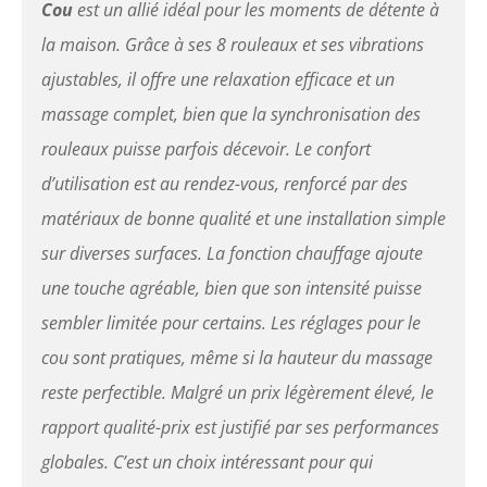
Snailax pour le cou et le dos
Cou
est un allié idéal pour les moments de détente à
avec chaleur possède 3
la maison. Grâce à ses 8 rouleaux et ses vibrations
zones de massage : Haut,
Bas et Dos complet pour les
ajustables, il offre une relaxation efficace et un
options. La fonction de
massage complet, bien que la synchronisation des
massage ponctuel permet
d'appliquer le massage sur
rouleaux puisse parfois décevoir. Le confort
la zone sélectionnée pour
d’utilisation est au rendez-vous, renforcé par des
une relaxation ciblée
Massage Compression &
matériaux de bonne qualité et une installation simple
Vibration - Snailax appareil
sur diverses surfaces. La fonction chauffage ajoute
de massage de siège est
doté d'un massage par
une touche agréable, bien que son intensité puisse
compression et vibration
réglable, le soutien par
sembler limitée pour certains. Les réglages pour le
pression pour les fesses et
cou sont pratiques, même si la hauteur du massage
le bas du dos, les vibrations
pour vous détendre. Avec 3
reste perfectible. Malgré un prix légèrement élevé, le
niveaux de massage par
rapport qualité-prix est justifié par ses performances
pression et 3 niveaux
d'intensité de vibration, il
globales. C’est un choix intéressant pour qui
peut répondre à vos