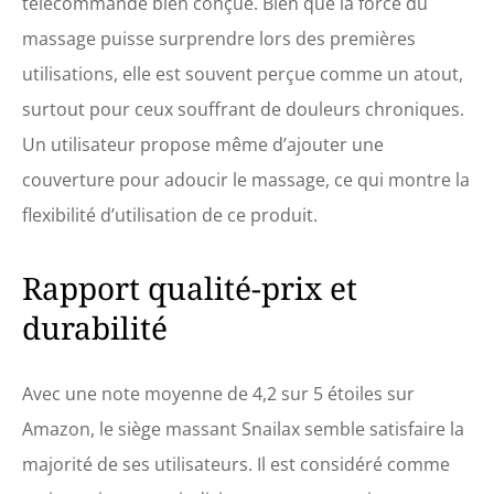
télécommande bien conçue. Bien que la force du
peut profiter d'un massage
global pour une relaxation
massage puisse surprendre lors des premières
quotidienne à la maison ou
utilisations, elle est souvent perçue comme un atout,
au bureau
surtout pour ceux souffrant de douleurs chroniques.
Un utilisateur propose même d’ajouter une
couverture pour adoucir le massage, ce qui montre la
flexibilité d’utilisation de ce produit.
Rapport qualité-prix et
durabilité
Avec une note moyenne de 4,2 sur 5 étoiles sur
Amazon, le siège massant Snailax semble satisfaire la
majorité de ses utilisateurs. Il est considéré comme