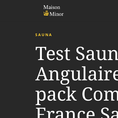
SAUNA
Test Sau
Angulair
pack Com
France S