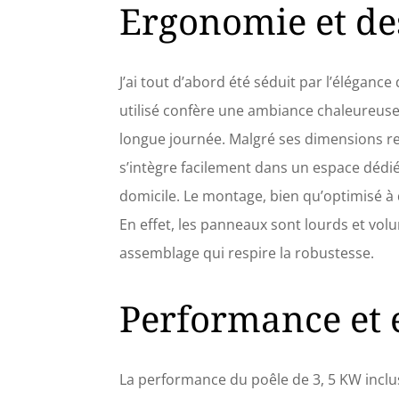
prix : 
Ergonomie et de
France 
la soci
une pri
%. Che
J’ai tout d’abord été séduit par l’éléganc
produit
utilisé confère une ambiance chaleureuse
client.
n'hésit
longue journée. Malgré ses dimensions re
s’intègre facilement dans un espace dédi
domicile. Le montage, bien qu’optimisé à d
En effet, les panneaux sont lourds et v
assemblage qui respire la robustesse.
Performance et e
La performance du poêle de 3, 5 KW inclus