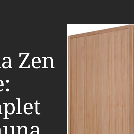
na Zen
e:
plet
auna