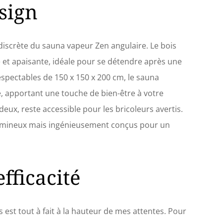
grâce à une expérience et un savoir-faire reconnus,
sign
Sauna offre le meilleur rapport qualité / prix. Pour
été, le bon fonctionnement des vos équipements est
orité Nous nous engageons à vous satisfaire à 100
z France Sauna, nous pensons qu'un excellent
e discrète du sauna vapeur Zen angulaire. Le bois
 ne peut être assuré que par un excellent service
 et apaisante, idéale pour se détendre après une
 Si vous avez des questions sur les produits,
ez pas à visiter notre site web.
spectables de 150 x 150 x 200 cm, le sauna
é, apportant une touche de bien-être à votre
eux, reste accessible pour les bricoleurs avertis.
olumineux mais ingénieusement conçus pour un
fficacité
 est tout à fait à la hauteur de mes attentes. Pour