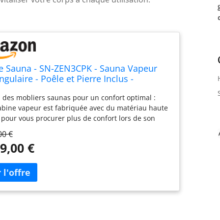
e Sauna - SN-ZEN3CPK - Sauna Vapeur
gulaire - Poêle et Pierre Inclus -
ance 3,5 KW - 3 Places Pack Complet,
z des mobliers saunas pour un confort optimal :
abine vapeur est fabriquée avec du matériau haute
 pour vous procurer plus de confort lors de son
tion La détente et la relaxation sont favorisées par
00 €
ouvelle génération de sauna : le soulagement des
9,00 €
 ou des articulations est précisément assuré.
a température maximale est contrôlée sur une
 de 60 min Fabriqué en bois d’épicéa certifié
ne Canada : un bois lustré de haute qualité. Il
re facilement aux intérieurs grâce à son design
t élégant typique sauna traditionnels. Banc et
êtes fabriqués en abachi Meilleur rapport qualité /