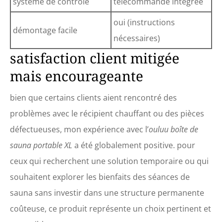
système de contrôle
télécommande intégrée
de différents niveaux de
température. Grâce à sa
oui (instructions
conception à charnière,
démontage facile
vous n'aurez pas besoin de
nécessaires)
sortir du sauna pour régler
satisfaction client mitigée
la température MATERIALI
SICURI E NON NOCIVI: Lo
mais encourageante
strato esterno
dell’idromassaggio da
esterno è realizzato in
bien que certains clients aient rencontré des
tessuto impermeabile in
problèmes avec le récipient chauffant ou des pièces
polimero alluminato, che
offre un’ottima capacità
défectueuses, mon expérience avec l’
ouluu boîte de
isolante per mantenere il
sauna portable XL
a été globalement positive. pour
calore del vapore e ridurre
le dispersioni; il coperchio
ceux qui recherchent une solution temporaire ou qui
speciale della caldaia a
souhaitent explorer les bienfaits des séances de
vapore è progettato per
prevenire la rottura del
sauna sans investir dans une structure permanente
vetro temperato,
coûteuse, ce produit représente un choix pertinent et
garantendo la vostra
sicurezza sotto tutti gli