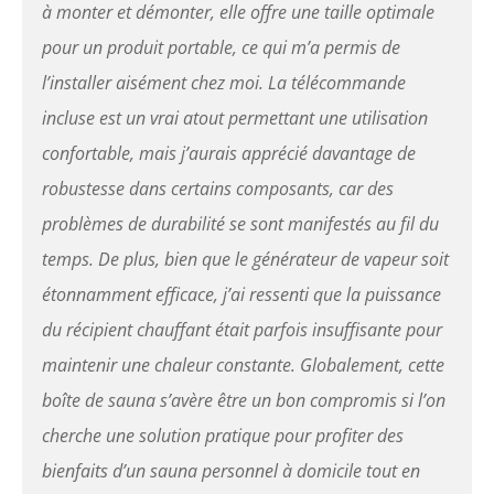
à monter et démonter, elle offre une taille optimale
un minimum d'espace.
Grâce à sa simplicité
pour un produit portable, ce qui m’a permis de
d'installation et de
l’installer aisément chez moi. La télécommande
rangement, vous pouvez
profiter de la thérapie par
incluse est un vrai atout permettant une utilisation
sauna et des soins de
confortable, mais j’aurais apprécié davantage de
beauté à tout moment et en
tout lieu UTILISATION
robustesse dans certains composants, car des
CONFORTABLE : cet
problèmes de durabilité se sont manifestés au fil du
ensemble de sauna à
vapeur d'intérieur mesure
temps. De plus, bien que le générateur de vapeur soit
78 x 87 x 100 cm, offrant
étonnamment efficace, j’ai ressenti que la puissance
suffisamment d'espace
pour des utilisateurs de
du récipient chauffant était parfois insuffisante pour
différentes corpulences ; la
maintenir une chaleur constante. Globalement, cette
double charnière facilite
l'entrée et la sortie du
boîte de sauna s’avère être un bon compromis si l’on
sauna, améliorant le confort
cherche une solution pratique pour profiter des
d'utilisation et permettant
une expérience de vapeur
bienfaits d’un sauna personnel à domicile tout en
plus relaxante et sans effort