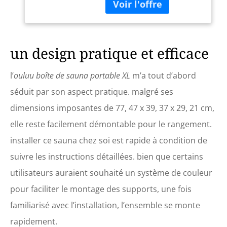
une chaise pliante, il
87 x 100 cm, 1000 W
permet de s'asseoir
(gris)
confortablement à
l'intérieur de la tente sauna
et de soulager les douleurs
un design pratique et efficace
musculaires ; utilisée avec
un tapis de massage en
l’
ouluu boîte de sauna portable XL
m’a tout d’abord
bois, la machine à vapeur
peut se transformer en un
séduit par son aspect pratique. malgré ses
instrument de soin des
dimensions imposantes de 77, 47 x 39, 37 x 29, 21 cm,
pieds, aidant à détendre les
pieds grâce à la pénétration
elle reste facilement démontable pour le rangement.
de la vapeur scientifique et
installer ce sauna chez soi est rapide à condition de
à réduire davantage la
fatigue du corps SAUNA
suivre les instructions détaillées. bien que certains
PERSONNEL PLIABLE : Ce
utilisateurs auraient souhaité un système de couleur
sauna domestique est
conçu pour être pliable et
pour faciliter le montage des supports, une fois
équipé de connecteurs et
de tuyaux de deux couleurs
familiarisé avec l’installation, l’ensemble se monte
différentes, ce qui simplifie
rapidement.
le processus d'assemblage