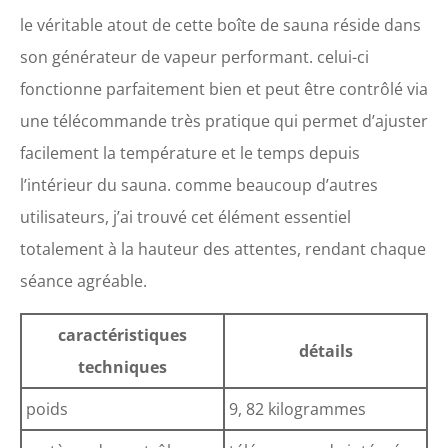
l'entrée et la sortie du
le véritable atout de cette boîte de sauna réside dans
sauna, améliorant le confort
d'utilisation et permettant
son générateur de vapeur performant. celui-ci
une expérience de vapeur
fonctionne parfaitement bien et peut être contrôlé via
plus relaxante et sans effort
RÉGLAGE PERSONNALISÉ :
une télécommande très pratique qui permet d’ajuster
Basé sur la technologie de
facilement la température et le temps depuis
contrôle précis de la
température du générateur
l’intérieur du sauna. comme beaucoup d’autres
de vapeur scientifique, ce
utilisateurs, j’ai trouvé cet élément essentiel
sauna portable dispose de
neuf niveaux de
totalement à la hauteur des attentes, rendant chaque
température avec un
séance agréable.
maximum de 64 °C, vous
permettant de régler
librement en fonction de
caractéristiques
vos besoins ; la
détails
techniques
télécommande intégrée
prend en charge des
poids
9, 82 kilogrammes
durées d'utilisation de 15 à
90 minutes et la sélection