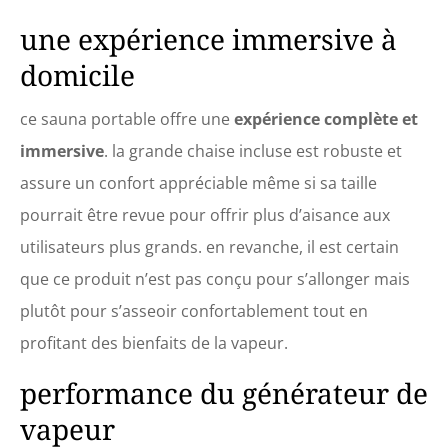
grâce à la combinaison des
une expérience immersive à
couleurs, permettant ainsi
un montage facile ; lorsqu'il
domicile
n'est pas utilisé, il peut être
plié et rangé en occupant
ce sauna portable offre une
expérience complète et
un minimum d'espace.
Grâce à sa simplicité
immersive
. la grande chaise incluse est robuste et
d'installation et de
assure un confort appréciable même si sa taille
rangement, vous pouvez
profiter de la thérapie par
pourrait être revue pour offrir plus d’aisance aux
sauna et des soins de
utilisateurs plus grands. en revanche, il est certain
beauté à tout moment et en
tout lieu UTILISATION
que ce produit n’est pas conçu pour s’allonger mais
CONFORTABLE : cet
plutôt pour s’asseoir confortablement tout en
ensemble de sauna à
vapeur d'intérieur mesure
profitant des bienfaits de la vapeur.
78 x 87 x 100 cm, offrant
suffisamment d'espace
performance du générateur de
pour des utilisateurs de
différentes corpulences ; la
vapeur
double charnière facilite