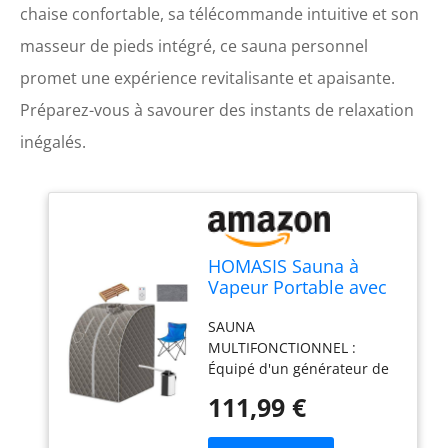
chaise confortable, sa télécommande intuitive et son
masseur de pieds intégré, ce sauna personnel
promet une expérience revitalisante et apaisante.
Préparez-vous à savourer des instants de relaxation
inégalés.
HOMASIS Sauna à
Vapeur Portable avec
Chaise Pliante, Sauna
SAUNA
Domestique avec
MULTIFONCTIONNEL :
Température et
Équipé d'un générateur de
Minuterie Réglables,
vapeur scientifique capable
Spa Personnel pour
111,99 €
de fournir de la vapeur de
Maison avec
manière stable, associé à
Télécommande, 78 x