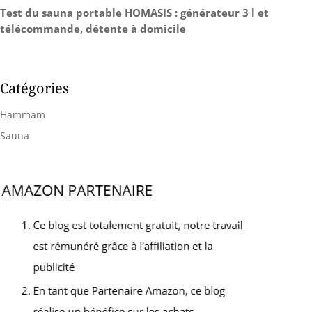
qualité du sommeil, de
Vapeur rapide et uniforme.
Test du sauna portable HOMASIS : générateur 3 l et
dissiper le froid dans le
Capacité de 2 L avec
télécommande, détente à domicile
corps, etc.
intérieur en acier
inoxydable 304.
Performances durables,
sûres et de longue durée.
Catégories
Hammam
Sauna