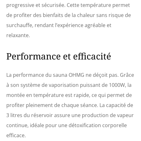
progressive et sécurisée. Cette température permet
articulaires, à favoriser la
sécrétion de sérotonine, à
de profiter des bienfaits de la chaleur sans risque de
renforcer l'immunité et à
surchauffe, rendant l’expérience agréable et
améliorer la circulation
sanguine.
relaxante.
Performance et efficacité
La performance du sauna OHMG ne déçoit pas. Grâce
à son système de vaporisation puissant de 1000W, la
montée en température est rapide, ce qui permet de
profiter pleinement de chaque séance. La capacité de
3 litres du réservoir assure une production de vapeur
continue, idéale pour une détoxification corporelle
efficace.