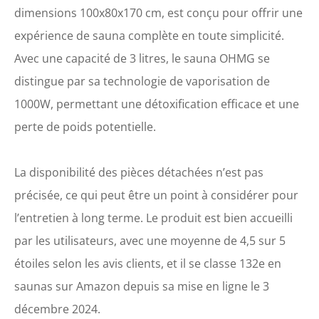
générateur de vapeur selon
dimensions 100x80x170 cm, est conçu pour offrir une
vos besoins. De plus, la
expérience de sauna complète en toute simplicité.
tente de sauna dispose
d'une fonction de brouillard
Avec une capacité de 3 litres, le sauna OHMG se
avancée, qui peut mieux
distingue par sa technologie de vaporisation de
favoriser l'absorption du
brouillard d'eau par la peau
1000W, permettant une détoxification efficace et une
et améliorer l'état de votre
perte de poids potentielle.
peau. 【Plus de
protection】: livré avec des
poignées anti-brûlure. De
La disponibilité des pièces détachées n’est pas
plus, le kit est doté d'une
protection contre la
précisée, ce qui peut être un point à considérer pour
surchauffe et d'une
l’entretien à long terme. Le produit est bien accueilli
conception sans chaleur
sèche pour garantir une
par les utilisateurs, avec une moyenne de 4,5 sur 5
sécurité d'utilisation
étoiles selon les avis clients, et il se classe 132e en
optimale. 【Tente de sauna
à fermeture éclair et
saunas sur Amazon depuis sa mise en ligne le 3
rangement
décembre 2024.
supplémentaire】: le kit de