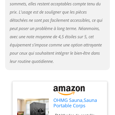
optimale. 【Tente de sauna
sommets, elles restent acceptables compte tenu du
à fermeture éclair et
prix. L’usage est de souligner que les pièces
rangement
supplémentaire】: le kit de
détachées ne sont pas facilement accessibles, ce qui
sauna à vapeur domestique
peut poser un problème à long terme. Néanmoins,
facile à installer est
fabriqué à partir de tissu
avec une note moyenne de 4,5 étoiles sur 5, cet
imperméable doux au
équipement s’impose comme une option attrayante
toucher, tout en comportant
des fenêtres et des portes à
pour ceux qui souhaitent intégrer le bien-être dans
fermeture éclair pour
garantir une bonne
leur routine quotidienne.
circulation de l'air et un
accès facile. Il peut être
retiré lorsqu'il n'est pas
utilisé et simplement plié
pour un rangement et un
nettoyage faciles.
【Détoxification et
OHMG Sauna,Sauna
relaxation】: Les hammams
Portable Corps
aident à détoxifier le corps,
Complet,3L Sauna à
à soulager le stress, à