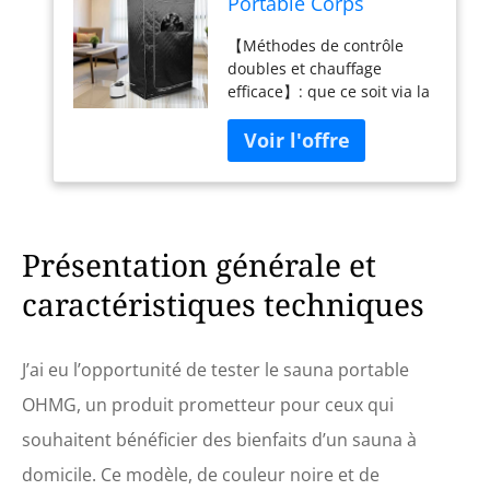
Portable Corps
Complet,3L Sauna à
【Méthodes de contrôle
Vapeur,Detox,Perdre
doubles et chauffage
du Poids Tente Sauna
efficace】: que ce soit via la
Mobile, Spa Sauna
télécommande ou le
Maison,Tente de
panneau de commande
Sauna Pliable
intelligent, vous pouvez
Cabine,avec 1000W
régler rapidement la
Vapozone
température souhaitée
pour démarrer une
expérience de sauna
Présentation générale et
agréable. De plus, la vapeur
caractéristiques techniques
de sauna portable prend en
charge 9 niveaux de réglage
de la température.
【Générateur de vapeur et
J’ai eu l’opportunité de tester le sauna portable
fonction brouillard】: vous
OHMG, un produit prometteur pour ceux qui
pouvez ajouter du
gingembre, du vinaigre ou
souhaitent bénéficier des bienfaits d’un sauna à
du sel dans le pot intérieur
domicile. Ce modèle, de couleur noire et de
en acier inoxydable du