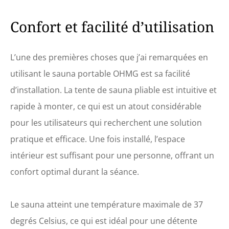
sauna à vapeur domestique
facile à installer est
Confort et facilité d’utilisation
fabriqué à partir de tissu
imperméable doux au
toucher, tout en comportant
L’une des premières choses que j’ai remarquées en
des fenêtres et des portes à
fermeture éclair pour
utilisant le sauna portable OHMG est sa facilité
garantir une bonne
d’installation. La tente de sauna pliable est intuitive et
circulation de l'air et un
accès facile. Il peut être
rapide à monter, ce qui est un atout considérable
retiré lorsqu'il n'est pas
utilisé et simplement plié
pour les utilisateurs qui recherchent une solution
pour un rangement et un
pratique et efficace. Une fois installé, l’espace
nettoyage faciles.
【Détoxification et
intérieur est suffisant pour une personne, offrant un
relaxation】: Les hammams
confort optimal durant la séance.
aident à détoxifier le corps,
à soulager le stress, à
réduire l'inflammation, à
Le sauna atteint une température maximale de 37
purifier la peau, à
régénérer les muscles, à
degrés Celsius, ce qui est idéal pour une détente
soulager les douleurs