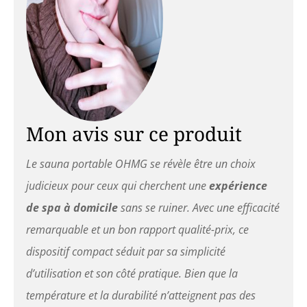
pouvez ajouter du
gingembre, du vinaigre ou
du sel dans le pot intérieur
en acier inoxydable du
générateur de vapeur selon
vos besoins. De plus, la
tente de sauna dispose
d'une fonction de brouillard
avancée, qui peut mieux
Mon avis sur ce produit
favoriser l'absorption du
brouillard d'eau par la peau
Le sauna portable OHMG se révèle être un choix
et améliorer l'état de votre
peau. 【Plus de
judicieux pour ceux qui cherchent une
expérience
protection】: livré avec des
de spa à domicile
sans se ruiner. Avec une efficacité
poignées anti-brûlure. De
plus, le kit est doté d'une
remarquable et un bon rapport qualité-prix, ce
protection contre la
dispositif compact séduit par sa simplicité
surchauffe et d'une
conception sans chaleur
d’utilisation et son côté pratique. Bien que la
sèche pour garantir une
température et la durabilité n’atteignent pas des
sécurité d'utilisation