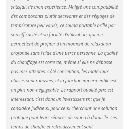
bian. Ces pierres peuvent
amplifier l'intensité des
satisfait de mon expérience. Malgré une compatibilité
infrarouges lointains et
des composants plutôt décevante et des réglages de
libérer des ions négatifs
bénéfiques. C'est l'un des
température peu variés, ce sauna portable brille par
meilleurs saunas
son efficacité et sa facilité d’utilisation, qui me
infrarouges pour un usage
domestique. 【FACILE À
permettent de profiter d’un moment de relaxation
RANGER】Le dôme inférieur
profonde sans l’aide d’une tierce personne. La qualité
se glisse sous le dôme
supérieur, réduisant ainsi
du chauffage est correcte, même si elle ne dépasse
le volume de moitié. Les
pas mes attentes. Côté conception, les matériaux
accessoires peuvent être
rangés à l'intérieur du
utilisés sont robustes, et la fonction imperméable est
dôme, et l'appareil peut
un plus non-négligeable. Le rapport qualité-prix est
être placé dans un coin de
la pièce.
intéressant; c’est donc un investissement que je
considère judicieux pour ceux cherchant une solution
pratique pour leurs séances de sauna à domicile. Les
temps de chauffe et refroidissement sont