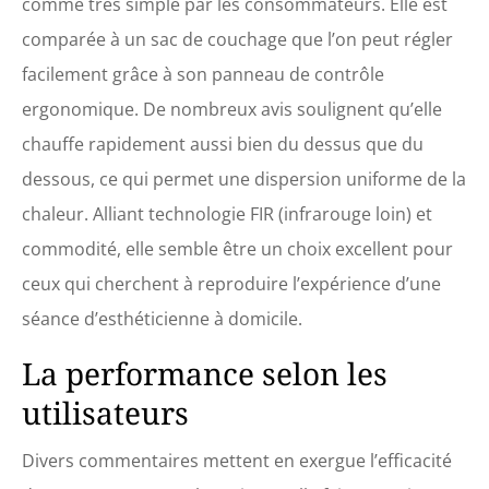
comme très simple par les consommateurs. Elle est
infrarouges pour un usage
domestique. 【FACILE À
comparée à un sac de couchage que l’on peut régler
RANGER】Le dôme inférieur
se glisse sous le dôme
facilement grâce à son panneau de contrôle
supérieur, réduisant ainsi
ergonomique. De nombreux avis soulignent qu’elle
le volume de moitié. Les
accessoires peuvent être
chauffe rapidement aussi bien du dessus que du
rangés à l'intérieur du
dessous, ce qui permet une dispersion uniforme de la
dôme, et l'appareil peut
être placé dans un coin de
chaleur. Alliant technologie FIR (infrarouge loin) et
la pièce.
commodité, elle semble être un choix excellent pour
ceux qui cherchent à reproduire l’expérience d’une
séance d’esthéticienne à domicile.
La performance selon les
utilisateurs
Divers commentaires mettent en exergue l’efficacité