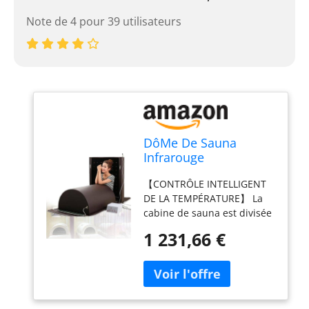
Note de 4 pour 39 utilisateurs
DôMe De Sauna
Infrarouge
Lointain,Capsule De
【CONTRÔLE INTELLIGENT
Sauna Personnelle à
DE LA TEMPÉRATURE】 La
Couverture ComplèTe
cabine de sauna est divisée
à 360 DegréS Avec
en trois zones : jambes,
Oreiller,Sauna
1 231,66 €
taille et poitrine. La
Professionnel Avec
température peut être
Tapis Infrarouge Avec
réglée séparément ou
Pierres De Tourmaline
simultanément. 【CABINE À
Et Germanium
IONS NÉGATIFS】 La plaque