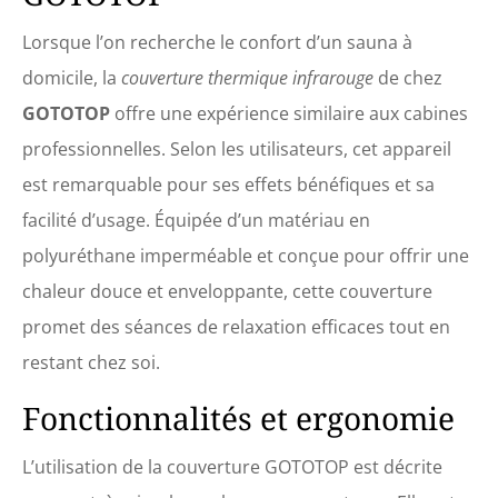
exposés et absorbés en
profondeur, produisant un
Lorsque l’on recherche le confort d’un sauna à
effet thermique naturel et
domicile, la
couverture thermique infrarouge
de chez
plus visible. 【CONTRÔLE
INTELLIGENT DE LA
GOTOTOP
offre une expérience similaire aux cabines
TEMPÉRATURE】 La cabine
professionnelles. Selon les utilisateurs, cet appareil
de sauna est divisée en
trois zones : jambes, taille
est remarquable pour ses effets bénéfiques et sa
et poitrine. La température
facilité d’usage. Équipée d’un matériau en
peut être réglée
séparément ou
polyuréthane imperméable et conçue pour offrir une
simultanément. 【PIERRES
chaleur douce et enveloppante, cette couverture
THÉRAPEUTIQUES】 Pierres
de germanium, de
promet des séances de relaxation efficaces tout en
tourmaline, de jade et de
restant chez soi.
bian. Ces pierres peuvent
amplifier l'intensité des
Fonctionnalités et ergonomie
infrarouges lointains et
libérer des ions négatifs
bénéfiques. C'est l'un des
L’utilisation de la couverture GOTOTOP est décrite
meilleurs saunas