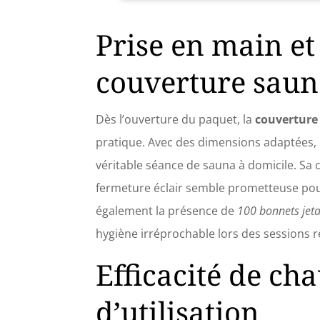
🔥【La 
et Infé
Prise en main et
tempéra
deux mo
couverture saun
télécom
tempéra
inférie
peut vo
Dès l’ouverture du paquet, la
couverture
fonctio
pratique. Avec des dimensions adaptées,
vitalit
nous a
véritable séance de sauna à domicile. Sa
la couv
fermeture éclair semble prometteuse pour
pouvez 
tout en
également la présence de
100 bonnets jet
bidirec
hygiène irréprochable lors des sessions 
l'extér
avec un
Efficacité de cha
à dista
pratiqu
interru
d’utilisation
câble c