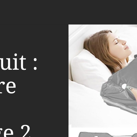
it :
re
e 2