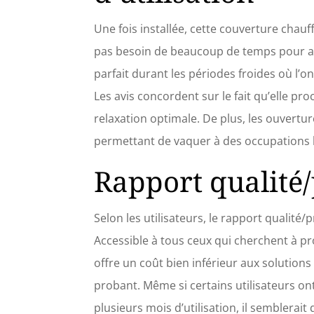
tempéra
machin
Une fois installée, cette couverture chauf
déclenc
pas besoin de beaucoup de temps pour at
d'un ch
garanti
parfait durant les périodes froides où l’o
【Matér
Les avis concordent sur le fait qu’elle pr
fabriq
et dura
relaxation optimale. De plus, les ouvertur
aucune 
tempéra
permettant de vaquer à des occupations 
expérie
Rapport qualité/
seulem
salons 
mesure 
des ge
Selon les utilisateurs, le rapport qualité/
Accessible à tous ceux qui cherchent à pro
offre un coût bien inférieur aux solutions
probant. Même si certains utilisateurs 
plusieurs mois d’utilisation, il semblera