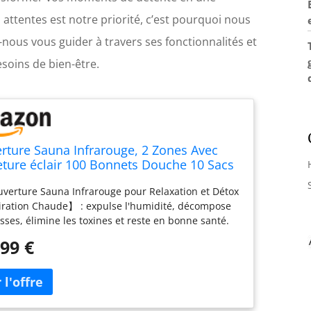
attentes est notre priorité, c’est pourquoi nous
-nous vous guider à travers ses fonctionnalités et
esoins de bien-être.
rture Sauna Infrarouge, 2 Zones Avec
ture éclair 100 Bonnets Douche 10 Sacs
Sauna Thérapeutique Détox Couverture
verture Sauna Infrarouge pour Relaxation et Détox
 Oxford Portable Télécommande
iration Chaude】 : expulse l'humidité, décompose
rture Chauffante Gris
isses, élimine les toxines et reste en bonne santé.
 un chauffage infrarouge à forte pénétration. Dilatez
99 €
ement vos vaisseaux sanguins et vos pores,
ez circulation sanguine et métabolisme et éliminez
 métaboliques. peut éliminer les toxines et les
 métaboliques. Aide à être en bonne santé et
 Comprend 100 bonnets douche et 10 sacs de bain.