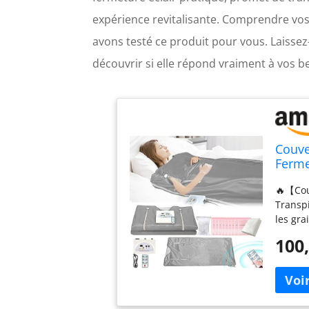
expérience revitalisante. Comprendre vos 
avons testé ce produit pour vous. Laissez
découvrir si elle répond vraiment à vos b
Couve
Ferme
Bain 
🔥【Cou
Sauna
Transp
Couve
les gra
utilise
100,
efficac
renforc
déchets
déchets
belle.