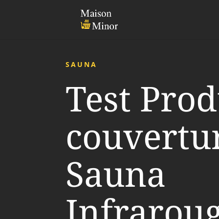
SAUNA
Test Produ
couvertu
Sauna
Infraroug