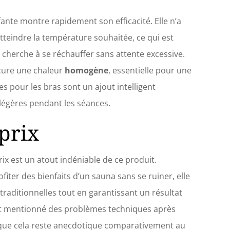
ture n'est pas contrôlée et monte à 85 °C, la
e cessera de fonctionner pendant 1 minute et
fante montre rapidement son efficacité. Elle n’a
hera une alarme. Il présente les caractéristiques
teindre la température souhaitée, ce qui est
auffage à sec antidéflagrant, étanche et étanche,
ssant votre sécurité lors de son utilisation. 🔥
n cherche à se réchauffer sans attente excessive.
iaux de Haute Qualité】 : la couverture est
ocure une chaleur
homogène
, essentielle pour une
uée en tissu Oxford respectueux de l'environnement
ble, imperméable et isolant thermique sans
es pour les bras sont un ajout intelligent
odeur particulière. La puce de contrôle de
ture intelligente de haute qualité offre une
légères pendant les séances.
nce de sauna de haute qualité. Convient non
prix
ent à un usage domestique, mais également aux
de beauté professionnels. La couverture de sauna
180 cm (L) x 80 cm (l), ce qui convient à la plupart
ns.
prix est un atout indéniable de ce produit.
fiter des bienfaits d’un sauna sans se ruiner, elle
 traditionnelles tout en garantissant un résultat
ont mentionné des problèmes techniques après
it que cela reste anecdotique comparativement au