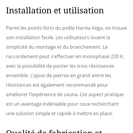
pour sauna en un rien de
Installation et utilisation
temps. il suffit d'installez
son socle sur la paroi de
votre sauna et posez le
Parmi les points forts du poêle Harvia Vega, on trouve
poêle dans son support.
fixez-le ensuite avec une vis
son installation facile. Les utilisateurs louent la
et il est prêt à fonctionner.
simplicité du montage et du branchement. Le
pour une utilisation
optimale, il convient de le
raccordement peut s’effectuer en monophasé 220 V,
surélever afin de laisser l'air
avec la possibilité de ponter les trois résistances
circuler en dessous de
l'appareil​ et il est conseillé
ensemble. L’ajout de pierres en granit entre les
de ne pas surcharger le
résistances est également recommandé pour
poêle en pierre de lave afin
d'éviter l'étouffement. les
améliorer l’expérience de sauna. Cet aspect pratique
pierres de lave et câble
est un avantage indéniable pour ceux recherchant
d'alimentation ne sont pas
inclus Satisfaction et
une solution simple et rapide à mettre en place.
garantie à 100% : ce poêle
harvia a un garantie de 2
ans. nous nous engageons