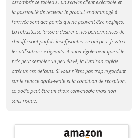
assombrir ce tableau : un service client exécrable et
l'appareil​ et il est conseillé
la possibilité de recevoir le produit endommagé à
de ne pas surcharger le
poêle en pierre de lave afin
l’arrivée sont des points qui ne peuvent être négligés.
d'éviter l'étouffement. les
pierres de lave et câble
La robustesse laisse à désirer et les performances de
d'alimentation ne sont pas
chauffe sont parfois insuffisantes, ce qui peut frustrer
inclus Satisfaction et
garantie à 100% : ce poêle
les utilisateurs exigeants. À noter également que si le
harvia a un garantie de 2
prix peut sembler un peu élevé, la livraison rapide
ans. nous nous engageons
à vous satisfaire à 100 %.
atténue ces défauts. Si vous n’êtes pas trop regardant
chez holl's, nous pensons
sur le service après-vente et la condition de réception,
qu'un excellent produit ne
peut être assuré que par un
ce poêle peut être un choix convenable mais non
excellent service client. si
sans risque.
vous avez des questions sur
les produits harvia,
n'hésitez pas à visiter notre
site web