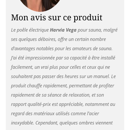
pour sauna vega disposent
d'une unité de contrôle qui
vous permettra de régler la
Mon avis sur ce produit
diffusion de la chaleur
selon vos besoins. sous ses
Le poêle électrique
Harvia Vega
pour sauna, malgré
lignes épurées, ces poêles
électriques pour sauna sont
ses quelques déboires, offre un certain nombre
redoutables d’efficacité.
d’avantages notables pour les amateurs de sauna.
Profitez d'un installation
facile : vous allez pouvoir
J’ai été impressionnée par sa capacité à être installé
mettre en place ce poêle
facilement, un vrai plus pour celles et ceux qui ne
pour sauna en un rien de
temps. il suffit d'installez
souhaitent pas passer des heures sur un manuel. Le
son socle sur la paroi de
produit chauffe rapidement, permettant de profiter
votre sauna et posez le
poêle dans son support.
rapidement de sa séance de relaxation, et son
fixez-le ensuite avec une vis
rapport qualité-prix est appréciable, notamment au
et il est prêt à fonctionner.
pour une utilisation
regard des matériaux utilisés comme l’acier
optimale, il convient de le
inoxydable. Cependant, quelques ombres viennent
surélever afin de laisser l'air
circuler en dessous de