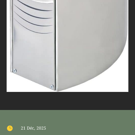

21 Déc, 2025