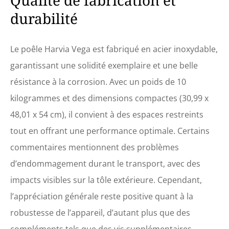
Qualité de fabrication et
à vous satisfaire à 100 %.
durabilité
chez holl's, nous pensons
qu'un excellent produit ne
peut être assuré que par un
excellent service client. si
Le poêle Harvia Vega est fabriqué en acier inoxydable,
vous avez des questions sur
garantissant une solidité exemplaire et une belle
les produits harvia,
n'hésitez pas à visiter notre
résistance à la corrosion. Avec un poids de 10
site web
kilogrammes et des dimensions compactes (30,99 x
48,01 x 54 cm), il convient à des espaces restreints
tout en offrant une performance optimale. Certains
commentaires mentionnent des problèmes
d’endommagement durant le transport, avec des
impacts visibles sur la tôle extérieure. Cependant,
l’appréciation générale reste positive quant à la
robustesse de l’appareil, d’autant plus que des