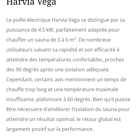
Harvia Vega
dispose d'une force de
chauffe très puissante : ce
chauffage électrique est
Le poêle électrique Harvia Vega se distingue par sa
idéal pour le chauffage d'un
puissance de 4.5 kW, parfaitement adaptée pour
sauna vapeur de 3 à 6 m3.
ce poêle elegant pour un
chauffer un sauna de 3 à 6 m³. De nombreux
sauna intérieur ou extérieur
utilisateurs saluent sa rapidité et son efficacité à
vous offre une expérience
de détente Efficace et
atteindre des températures confortables, proches
fonctionnel : les poêles
des 90 degrés après une isolation adéquate.
pour sauna vega disposent
d'une unité de contrôle qui
Cependant, certains avis mentionnent un temps de
vous permettra de régler la
chauffe trop long et une température maximale
diffusion de la chaleur
selon vos besoins. sous ses
insuffisante, plafonnant à 60 degrés. Bien qu’il puisse
lignes épurées, ces poêles
être nécessaire d’améliorer l’isolation du sauna pour
électriques pour sauna sont
redoutables d’efficacité.
atteindre un résultat optimal, le retour global est
Profitez d'un installation
largement positif sur la performance.
facile : vous allez pouvoir
mettre en place ce poêle