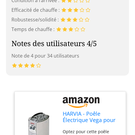
Condition à l’arrivée :
Efficacité de chauffe :
Robustesse/solidité :
Temps de chauffe :
Notes des utilisateurs 4/5
Note de 4 pour 34 utilisateurs
HARVIA - Poêle
Électrique Vega pour
Sauna - SN-HARVIA-
Optez pour cette poêle
PO45 - Poêle Sauna