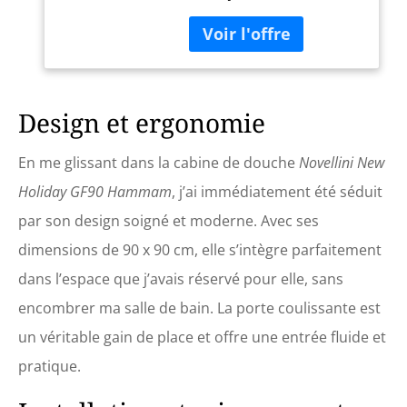
Hauteur: 190cm | sans bac
à douche | Profilés muraux
de haute qualité en noir
mat Verre de sécurité 6mm
à la norme DIN EN 12150-1,
EN14428 (norme
Design et ergonomie
industrielle allemande) |
Traitement anti-calcaire La
En me glissant dans la cabine de douche
Novellini New
plage de réglage du profil
mural : 0-15 mm | Cadre en
Holiday GF90 Hammam
, j’ai immédiatement été séduit
aluminium noir | 2 portes
par son design soigné et moderne. Avec ses
coulissantes | Montage
Réversible Veuillez voir
dimensions de 90 x 90 cm, elle s’intègre parfaitement
notre boutique Amazon
dans l’espace que j’avais réservé pour elle, sans
doporro pour plus
d'équipement de salle de
encombrer ma salle de bain. La porte coulissante est
bains
un véritable gain de place et offre une entrée fluide et
pratique.