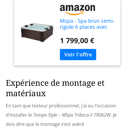
Mspa - Spa brun semi-
rigide 6 places avec
accessoires - 120 jets -
L160 x L160 x H65 cm
1 799,00 €
- MAKEMO de MSPA
Expérience de montage et
matériaux
En tant que testeur professionnel, j’ai eu l’occasion
d’installer le
Tempo Style – MSpa Tribeca F-TR062W
. Je
dois dire que le montage s’est avéré