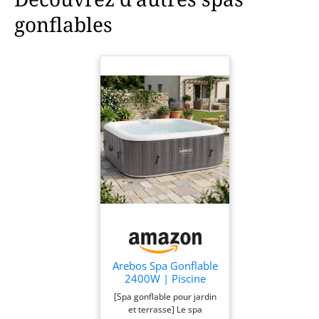
gonflables
Arebos Spa Gonflable
2400W | Piscine
d'extérieur | pour 6
[Spa gonflable pour jardin
Personnes
et terrasse] Le spa
185x185cm | 130