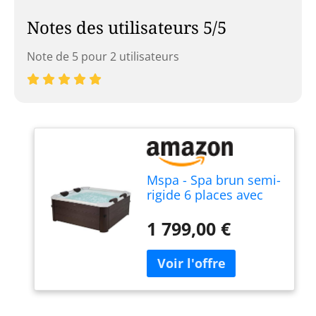
Notes des utilisateurs 5/5
Note de 5 pour 2 utilisateurs
Mspa - Spa brun semi-
rigide 6 places avec
accessoires - 120 jets -
L160 x L160 x H65 cm
1 799,00 €
- MAKEMO de MSPA