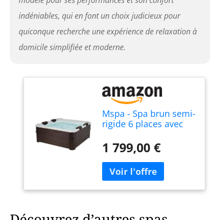
modèle pour ses performances et son confort
indéniables, qui en font un choix judicieux pour
quiconque recherche une expérience de relaxation à
domicile simplifiée et moderne.
Mspa - Spa brun semi-
rigide 6 places avec
accessoires - 120 jets -
L160 x L160 x H65 cm
1 799,00 €
- MAKEMO de MSPA
Découvrez d’autres spas