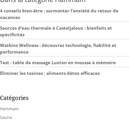
de la température
maximale, minimale et
4 conseils bien-être : surmonter l’anxiété du retour de
centrale dans la zone de
vacances
balayage. Améliorer
l'efficacité dans
Sources d’eau thermale à Casteljaloux : bienfaits et
l'identification des points
chauds ou des anomalies
spécificités
Détection rapide des
anomalies: Alarme de
Watkins Wellness : découvrez technologie, fiabilité et
température haute/basse
performance
rappelle à l'utilisateur les
zones où la température
Test : table de massage Luxton en mousse à mémoire
est supérieure ou
inférieure à la
Éliminer les toxines : aliments détox efficaces
température préréglée.
Détecter les anomalies
dans les modèles de
température et mettre en
évidence les problèmes
Catégories
potentiels tels que des
composants surchauffés
Hammam
ou des anomalies
structurelles Niveau
Sauna
d'émission réglable:
Caméra infrarouge TR10,