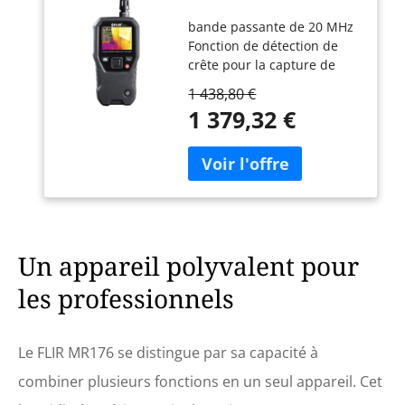
Imagerie Thermique -
bande passante de 20 MHz
Avec IGM (Mesure
Fonction de détection de
Guidée Par
crête pour la capture de
Infrarouge),
pépins de 50 ns en mode XY
Hygromètre
1 438,80 €
Cinq mesures automatiques
Remplaçable, Avec Ou
1 379,32 €
: fréquence, rapport
Sans Broche
cyclique, moyenne, crête à
crête, RMS Mathématiques
de forme d'onde : addition,
soustraction, multiplication,
division Garantie limitée de
10 ans
Un appareil polyvalent pour
les professionnels
Le FLIR MR176 se distingue par sa capacité à
combiner plusieurs fonctions en un seul appareil. Cet