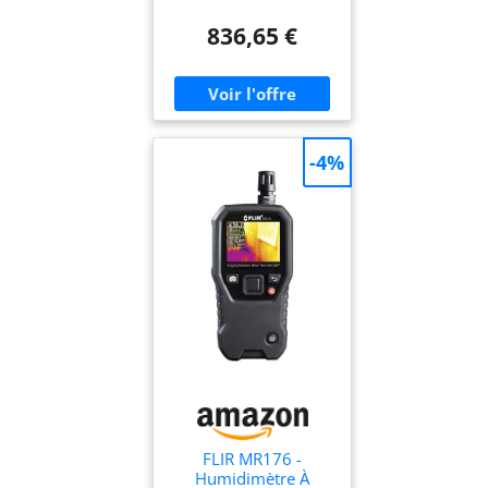
d'humidité à l'aide de la
Sans Broche
technologie sans broche
836,65 €
du MR160 ou d'une sonde
à broche externe pour des
mesures non destructives
et de contact Identifier et
vérifier l'humidité : utilisez
la caméra thermique
-4%
intégrée pour localiser les
zones d'humidité, vérifiez
le niveau d'humidité à
l'aide d'une mesure
d'humidité avec et sans
broche Portable, robuste,
durable : conception
robuste, petit format et
batterie interne
rechargeable pour plus de
commodité à transporter
avec vous broches de 2
pouces Garantie limitée de
10 ans
FLIR MR176 -
Humidimètre À