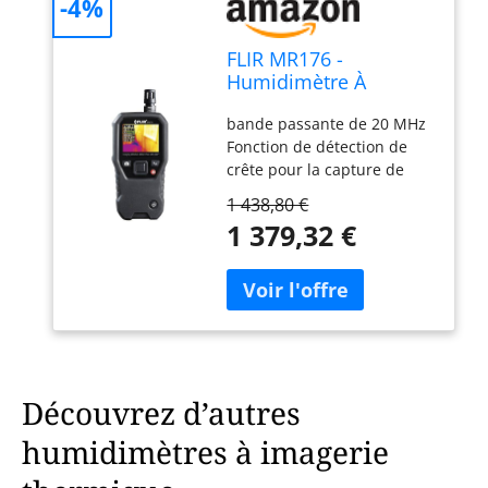
-4%
FLIR MR176 -
Humidimètre À
Imagerie Thermique -
bande passante de 20 MHz
Avec IGM (Mesure
Fonction de détection de
Guidée Par
crête pour la capture de
Infrarouge),
pépins de 50 ns en mode XY
Hygromètre
1 438,80 €
Cinq mesures automatiques
Remplaçable, Avec Ou
1 379,32 €
: fréquence, rapport
Sans Broche
cyclique, moyenne, crête à
crête, RMS Mathématiques
de forme d'onde : addition,
soustraction, multiplication,
division Garantie limitée de
10 ans
Découvrez d’autres
humidimètres à imagerie