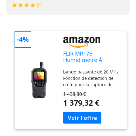
-4%
FLIR MR176 -
Humidimètre À
Imagerie Thermique -
bande passante de 20 MHz
Avec IGM (Mesure
Fonction de détection de
Guidée Par
crête pour la capture de
Infrarouge),
pépins de 50 ns en mode XY
Hygromètre
1 438,80 €
Cinq mesures automatiques
Remplaçable, Avec Ou
1 379,32 €
: fréquence, rapport
Sans Broche
cyclique, moyenne, crête à
crête, RMS Mathématiques
de forme d'onde : addition,
soustraction, multiplication,
division Garantie limitée de