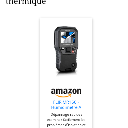
thermique
FLIR MR160 -
Humidimètre À
Imagerie Thermique -
Dépannage rapide :
Avec IGM (Mesure
examinez facilement les
Guidée Par
problèmes d'isolation et
Infrarouge), Avec ET