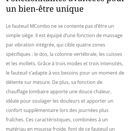
une fois par semaine avec
un bien-être unique
un chiffon en microfibre.
Les taches peuvent être
essuyées avec un chiffon
humide Autres remarques :
Le fauteuil MCombo ne se contente pas d’être un
L'article est livré démonté.
simple siège. Il est équipé d’une fonction de massage
Livraison en 3 colis.
par vibration intégrée, qui cible quatre zones
spécifiques : le dos, la colonne vertébrale, les cuisses
et les mollets. Grâce à trois modes et trois intensités,
le fauteuil s’adapte à vos besoins pour un moment de
détente sur mesure. De plus, sa fonction de
chauffage lombaire apporte une douce chaleur,
idéale pour soulager les douleurs et apporter un
confort supplémentaire lors des journées plus
fraîches. Ces caractéristiques, combinées à un
matériau en mousse froide, font de ce fauteuil un