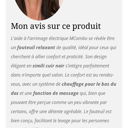
au rembourrage épais offre
un soutien à votre corps et
encore plus de confort. Le
dossier peut être réglé
Mon avis sur ce produit
électriquement jusqu'à
140°. Le repose-pieds peut
L’aide à l’arrimage électrique MCombo se révèle être
être déplié et replié par le
moteur électrique, ce qui
un
fauteuil relaxant
de qualité, idéal pour ceux qui
rend le fauteuil très peu
cherchent à allier confort et praticité. Son design
encombrant. Matériaux
sélectionnés : Ce matériau
élégant en
simili cuir noir
s’intègre parfaitement
de revêtement est du cuir
dans n’importe quel salon. Le confort est au rendez-
synthétique de première
qualité. Il doit
vous, avec un système de
chauffage pour le bas du
généralement être nettoyé
dos
et une
fonction de massage
qui, bien que
une fois par semaine avec
un chiffon en microfibre.
pouvant être perçue comme un peu vibrante par
Les taches peuvent être
certains, offre une détente agréable. Le fauteuil est
essuyées avec un chiffon
humide Autres remarques :
bien conçu, facilitant le levage pour les personnes
L'article est livré démonté.