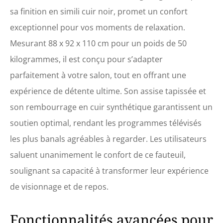
interface USB est intégrée
sa finition en simili cuir noir, promet un confort
pour charger votre
cellulaire. Le dossier
exceptionnel pour vos moments de relaxation.
confortable et épais vous
Mesurant 88 x 92 x 110 cm pour un poids de 50
permet de vous pencher en
arrière, tandis que l'assise
kilogrammes, il est conçu pour s’adapter
au rembourrage épais offre
parfaitement à votre salon, tout en offrant une
un soutien à votre corps et
encore plus de confort. Le
expérience de détente ultime. Son assise tapissée et
dossier peut être réglé
son rembourrage en cuir synthétique garantissent un
électriquement jusqu'à
140°. Le repose-pieds peut
soutien optimal, rendant les programmes télévisés
être déplié et replié par le
les plus banals agréables à regarder. Les utilisateurs
moteur électrique, ce qui
rend le fauteuil très peu
saluent unanimement le confort de ce fauteuil,
encombrant. Matériaux
soulignant sa capacité à transformer leur expérience
sélectionnés : Ce matériau
de revêtement est du cuir
de visionnage et de repos.
synthétique de première
qualité. Il doit
généralement être nettoyé
Fonctionnalités avancées pour