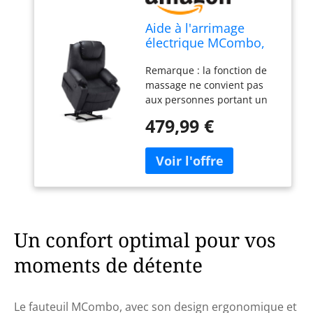
Aide à l'arrimage
électrique MCombo,
Fauteuil TV, Fauteuil
Remarque : la fonction de
Relaxant, Massage,
massage ne convient pas
Chauffage, Connexion
aux personnes portant un
USB réglable
stimulateur cardiaque.
électriquement, Simili
479,99 €
Support électrique pour se
cuir, Noir
lever jusqu'à 140 degrés,
spécialement pour les
personnes qui ont des
difficultés à se lever. 4
parties, 8 nœuds de
massage vibrants : Dos,
hanche, jambe, mollet et
Un confort optimal pour vos
cinq modes de vibration :
moments de détente
impulsion, pression, vague,
automatique et normal. Un
système de chauffage est
installé à l'arrière. Une
Le fauteuil MCombo, avec son design ergonomique et