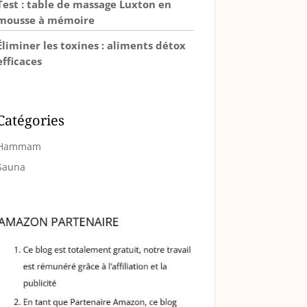
Test : table de massage Luxton en
mousse à mémoire
Éliminer les toxines : aliments détox
efficaces
Catégories
Hammam
Sauna