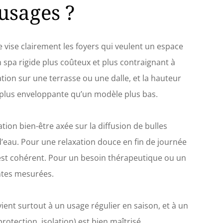
ASSAGE À BULLES APAISANT : Avec 140 buses
usages ?
t pour un massage à bulles chaudes, le bain à
s assure la détente. Le système de filtration à
uche avec un débit de 1 325 l/h maintient l'eau
re et fraîche. CONTENU DE LIVRAISON ÉTENDU :
 vise clairement les foyers qui veulent un espace
inclus une couverture thermique en 2 pièces,
 spa rigide plus coûteux et plus contraignant à
stributeur de produits chimiques
onnect, une cartouche filtrante (60311 taille
ntation sur une terrasse ou une dalle, et la hauteur
deux rustines de réparation et une pompe
plus enveloppante qu’un modèle plus bas.
Fit - tout pour une utilisation parfaite de votre
ation bien-être axée sur la diffusion de bulles
d’eau. Pour une relaxation douce en fin de journée
 est cohérent. Pour un besoin thérapeutique ou un
entes mesurées.
ent surtout à un usage régulier en saison, et à un
rotection, isolation) est bien maîtrisé.