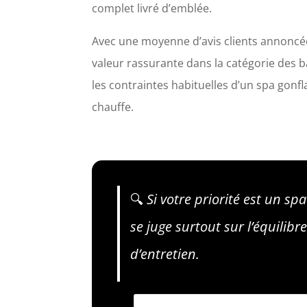
complet livré d’emblée.
Avec une moyenne d’avis clients annoncé
valeur rassurante dans la catégorie des b
les contraintes habituelles d’un spa gonfl
chauffe.
🔍
Si votre priorité est un spa
se juge surtout sur l’équilibre
d’entretien.