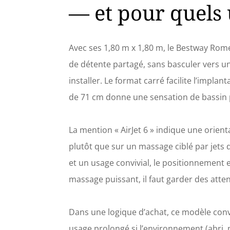
%. M
— et pour quels 
AirJe
remou
carto
prop
Avec ses 1,80 m x 1,80 m, le Bestway Rome
Sont 
de détente partagé, sans basculer vers un
un di
ChemC
installer. Le format carré facilite l’impla
VI), 
de 71 cm donne une sensation de bassin 
Ultra
spa.
La mention « AirJet 6 » indique une orient
plutôt que sur un massage ciblé par jets 
et un usage convivial, le positionnement
massage puissant, il faut garder des att
Dans une logique d’achat, ce modèle convi
usage prolongé si l’environnement (abri, p