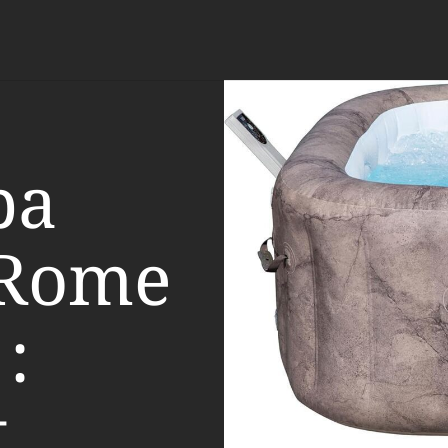
pa
 Rome
:
t