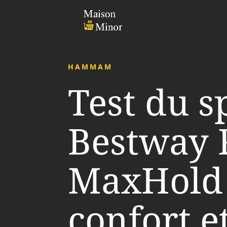
HAMMAM
Test du s
Bestway
MaxHold 
confort e