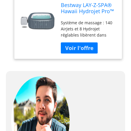
Bestway LAY-Z-SPA®
Hawaii Hydrojet Pro™
180 x 180 x 71 cm, 4-6
Système de massage : 140
personnes
AirJets et 8 Hydrojet
réglables libèrent dans
l’eau de l’air chaud qui vous
enveloppe d’un bain
bouillonnant et apaisant :
une véritable séance de
relaxation.