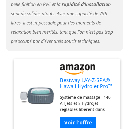
belle finition en PVC et la
rapidité d’installation
sont de solides atouts. Avec une capacité de 795
litres, il est impeccable pour des moments de
relaxation bien mérités, tant que l’on n’est pas trop
préoccupé par d’éventuels soucis techniques.
Bestway LAY-Z-SPA®
Hawaii Hydrojet Pro™
180 x 180 x 71 cm, 4-6
Système de massage : 140
personnes
AirJets et 8 Hydrojet
réglables libèrent dans
l’eau de l’air chaud qui vous
enveloppe d’un bain
bouillonnant et apaisant :