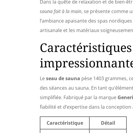
Dans la quête de relaxation et de bien-êtr
vous de
ensemb
sauna fait à la main
, se présente comme un
d'une c
l’ambiance apaisante des spas nordiques 
besoin 
expérie
artisanale et les matériaux soigneuseme
partir 
complé
Caractéristiques
et louc
l'humid
impressionnant
sauna r
Le
seau de sauna
pèse 1403 grammes, ce 
des séances au sauna. En tant qu’élément
simplifiée. Fabriqué par la marque
Gener
fiabilité et d’expertise dans la conception 
Caractéristique
Détail