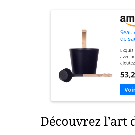
Seau 
de sa
tradi
Exquis
acces
avec n
acces
ajoutez
détente
53,2
une exp
profite
avec ce
est con
est liv
manche 
que vou
Découvrez l’art
maison,
ensembl
quelle 