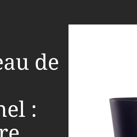
eau de
el :
ire