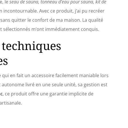
e, le
seau de sauna, tonneau d’eau pour sauna, kit de
s séances de sauna sans stress avec notre
le de seaux et louches pour sauna qui dispose
 incontournable. Avec ce produit, j’ai pu recréer
apacité révolutionnaire de 7 litres qui réduit le
sans quitter le confort de ma maison. La qualité
d'ajouter fréquemment de l'eau. Profitez d'une
nce de sauna parfaite. Sûr et durable : fabriqué à
nt sélectionnés m’ont immédiatement conquis.
de matériaux en aluminium de haute qualité et
té par une poignée en bois, cet ensemble de seaux
 techniques
hes de sauna résistera à l'épreuve du temps et de
ité. Vous pouvez profiter d'une expérience de
es
obuste et sûre.
qui en fait un accessoire facilement maniable lors
 autonome livré en une seule unité, sa gestion est
ic
, ce produit offre une garantie implicite de
artisanale.