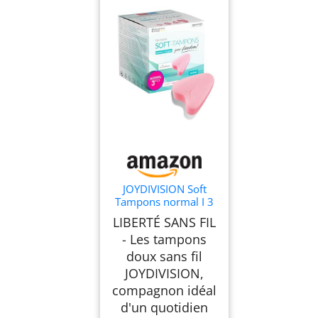
JOYDIVISION Soft
Tampons normal I 3
pcs I pour le sport, la
LIBERTÉ SANS FIL
natation & le spa I
- Les tampons
Éponges
menstruelles ultra
doux sans fil
douces I Insertion &
JOYDIVISION,
retrait faciles I
compagnon idéal
Tampon doux sans fil
d'un quotidien