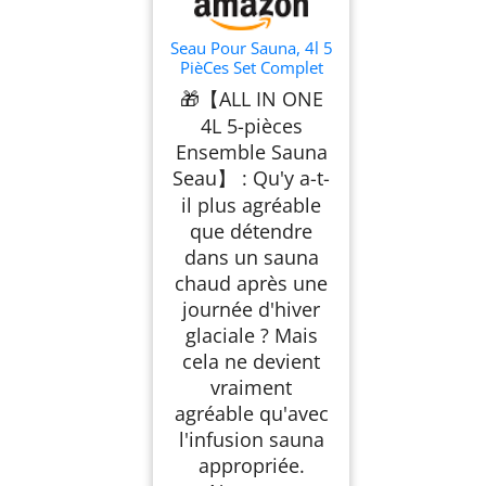
Seau Pour Sauna, 4l 5
PièCes Set Complet
Pour Sauna Seau
🎁【ALL IN ONE
Avec Louche Bois Pin
4L 5-pièces
Finlandais Haute
Qualité Accessoires
Ensemble Sauna
Pour Sauna Seau
Seau】 : Qu'y a-t-
Pour Infusion (Seau
il plus agréable
Pour
Sauna+Louche+Ther
que détendre
momèTre
dans un sauna
HygromèTre+Sablier)
chaud après une
journée d'hiver
glaciale ? Mais
cela ne devient
vraiment
agréable qu'avec
l'infusion sauna
appropriée.