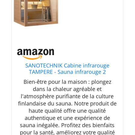
SANOTECHNIK Cabine infrarouge
TAMPERE - Sauna infrarouge 2
personnes 125 × 110 × 195 cm, four
Bien-être pour la maison : plongez
Harvia 3,5 kW, lumière LED couleur,
dans la chaleur agréable et
verre ESG - N° d'article : K40125
l'atmosphère purifiante de la culture
finlandaise du sauna. Notre produit de
haute qualité offre une qualité
authentique et une expérience de
sauna inégalée. Profitez des bienfaits
pour la santé, améliorez votre qualité