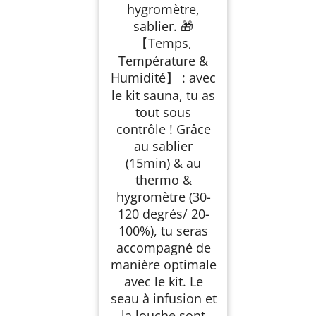
hygromètre,
sablier. 🎁
【Temps,
Température &
Humidité】 : avec
le kit sauna, tu as
tout sous
contrôle ! Grâce
au sablier
(15min) & au
thermo &
hygromètre (30-
120 degrés/ 20-
100%), tu seras
accompagné de
manière optimale
avec le kit. Le
seau à infusion et
la louche sont