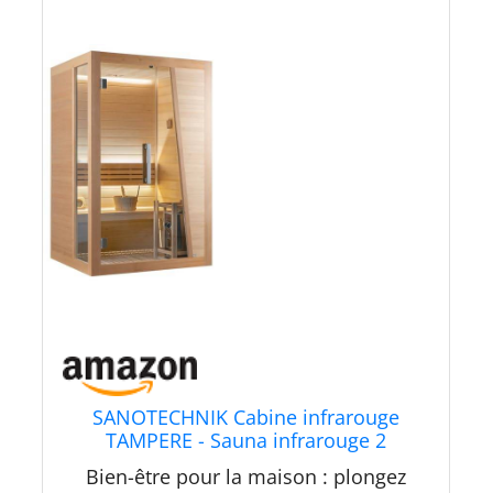
SANOTECHNIK Cabine infrarouge
TAMPERE - Sauna infrarouge 2
personnes 125 × 110 × 195 cm, four
Bien-être pour la maison : plongez
Harvia 3,5 kW, lumière LED couleur,