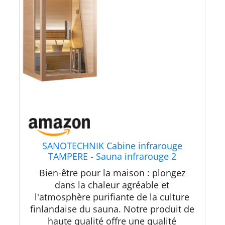
SANOTECHNIK Cabine infrarouge
TAMPERE - Sauna infrarouge 2
personnes 125 × 110 × 195 cm, four
Bien-être pour la maison : plongez
Harvia 3,5 kW, lumière LED couleur,
dans la chaleur agréable et
verre ESG - N° d'article : K40125
l'atmosphère purifiante de la culture
finlandaise du sauna. Notre produit de
haute qualité offre une qualité