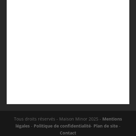
Le Smartmak HL-016 vise un usage simple: apporter
un sauna infrarouge « à domicile » dans un format
tente, pensé pour une personne. Sur le papier,...
Tous droits réservés - Maison Minor 2025 -
Mentions
légales
-
Politique de confidentialité
-
Plan de site
-
Contact