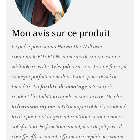
réglages de température de
30 °C à 115 °C, une
minuterie présélectionnelle
de 24 heures, une horloge
en temps réel et la
Mon avis sur ce produit
possibilité d'enregistrer
jusqu'à quatre profils
Le poêle pour sauna Harvia The Wall avec
utilisateurs. Composants
inclus : le kit comprend le
commande EOS ECON et pierres de sauna est une
poêle de sauna Harvia Wall,
véritable réussite.
Très joli
avec son chrome foncé, il
l'unité de commande Econ,
un capteur de température
s’intègre parfaitement dans tout espace dédié au
avec câble de 2 mètres, 20
bien-être. Sa
facilité de montage
m’a surpris,
kg de pierres de sauna et le
matériel de montage pour
rendant l’installation rapide et sans accroc. De plus,
une installation rapide et
la
livraison rapide
et l’état impeccable du produit à
facile. Garantie : le
chauffage mural Harvia et le
la réception ont largement contribué à mon entière
kit de commande Econ, est
satisfaction. En fonctionnement, il ne déçoit pas : il
livré avec une garantie
fabricant de 2 ans qui
chauffe efficacement, offrant une expérience sauna
garantit des performances