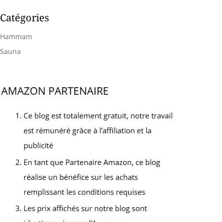
kg de pierres de sauna
domestique est doté de
sont nécessaires et il
boutons mécaniques
Catégories
convient de noter que
conviviaux pour le contrôle
l'article ne comprend pas
de la température et de la
Hammam
les pierres de sauna.
durée, vous offrant la
flexibilité de personnaliser
Sauna
votre expérience de sauna
en fonction de votre
confort. Avec une
température maximale de
110℃ et une capacité de
chronométrage allant
jusqu'à 3 heures, vous
avez un contrôle total sur
votre séance de sauna
Conception à montage
mural : Bénéficiez d'une
installation sans effort
avec notre poêle à vapeur
pour sauna, doté d'un
support pré-percé avec
tendeurs réservés. Fixez
simplement le poêle à
l'aide de cette
configuration permettant