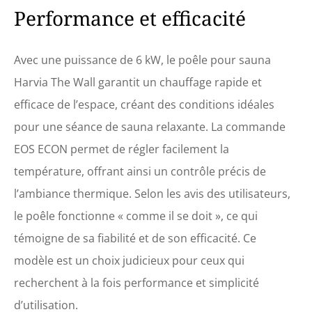
Performance et efficacité
avec câble de 2 mètres, 20
kg de pierres de sauna et le
matériel de montage pour
une installation rapide et
Avec une puissance de 6 kW, le poêle pour sauna
facile. Garantie : le
Harvia The Wall garantit un chauffage rapide et
chauffage mural Harvia et le
kit de commande Econ, est
efficace de l’espace, créant des conditions idéales
livré avec une garantie
pour une séance de sauna relaxante. La commande
fabricant de 2 ans qui
garantit des performances
EOS ECON permet de régler facilement la
fiables et une sécurité
température, offrant ainsi un contrôle précis de
apaisante pour le client.
l’ambiance thermique. Selon les avis des utilisateurs,
le poêle fonctionne « comme il se doit », ce qui
témoigne de sa fiabilité et de son efficacité. Ce
modèle est un choix judicieux pour ceux qui
recherchent à la fois performance et simplicité
d’utilisation.