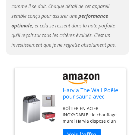
comme il se doit. Chaque détail de cet appareil
fiables et une sécurité
apaisante pour le client.
semble conçu pour assurer une
performance
optimale
, et cela se ressent dans la note parfaite
qu’il reçoit sur tous les critères évalués. C’est un
investissement que je ne regrette absolument pas.
Harvia The Wall Poêle
pour sauna avec
commande EOS ECON
BOÎTIER EN ACIER
et pierres de sauna
INOXYDABLE : le chauffage
400 V (chromé, 6 kW)
mural Harvia dispose d'un
boîtier en acier inoxydable
robuste et élégant qui