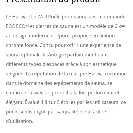
câble à 5 fils. Le modèle de
6 kW est adapté pour les
salles de sauna de 5 à 9 m³,
Le Harvia The Wall Poêle pour sauna avec commande
et le modèle de 9 kW pour
EOS ECON et pierres de sauna est un modèle de 6 kW
les pièces de 8 à 14 m³.
Appareil de contrôle EOS
au design moderne et épuré, proposé en finition
ECON : l'EOS Econ offre un
chrome foncé. Conçu pour offrir une expérience de
contrôle précis avec un
écran LCD multiligne, un
sauna optimale, il s’intègre parfaitement dans
menu multilingue, des
différents types d’espaces grâce à son esthétique
réglages de température de
30 °C à 115 °C, une
soignée. La réputation de la marque Harvia, reconnue
minuterie présélectionnelle
dans le domaine des équipements de sauna, se
de 24 heures, une horloge
en temps réel et la
confirme ici avec un produit à la fois performant et
possibilité d'enregistrer
jusqu'à quatre profils
élégant. Évalué 4,8 sur 5 étoiles par les utilisateurs, ce
utilisateurs. Composants
poêle se distingue par sa qualité et sa facilité
inclus : le kit comprend le
poêle de sauna Harvia Wall,
d’utilisation.
l'unité de commande Econ,
un capteur de température