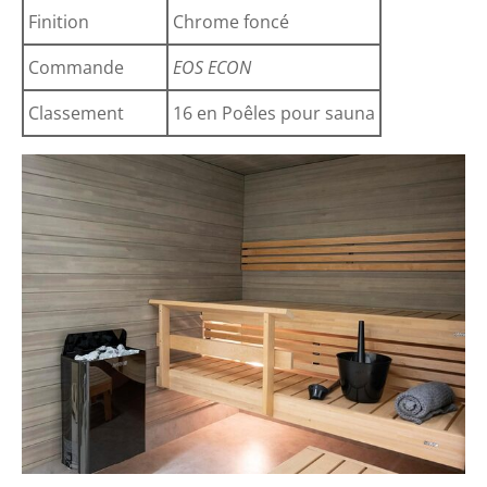
Finition
Chrome foncé
Commande
EOS ECON
Classement
16 en Poêles pour sauna