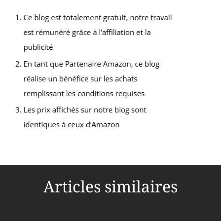
vapeur peut être réglée à
partir de 60 minutes et la
température peut être
ajustée à 35 °C-55 °C (95
°F-131 °F). 【FACILE À
INSTALLER】 - Sauna à
douche à vapeur petit et
pratique, facile à installer,
pour répondre aux besoins
de divers scénarios. Il peut
être largement utilisé dans
les hôtels, les piscines, les
salons de beauté, les
centres de bains, les
gymnases et autres lieux.
Articles similaires