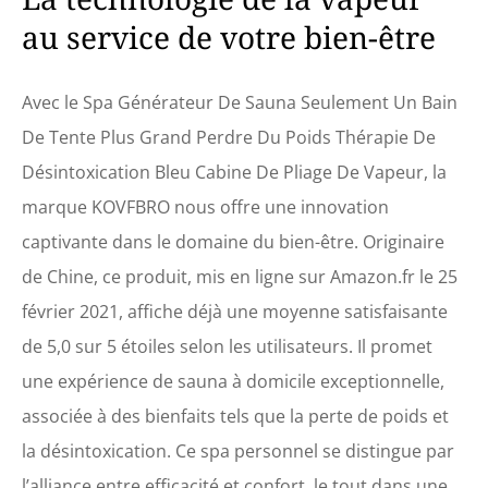
vapeur) et un sac de
au service de votre bien-être
transport uniquement, la
couleur du sac de transport
est aléatoire. La taille
élargie de la tente est :
Avec le Spa Générateur De Sauna Seulement Un Bain
28,74"(longueur)* 28,74"
De Tente Plus Grand Perdre Du Poids Thérapie De
(largeur)* 51"(haut). La taille
de l'emballage est : 15,75"
Désintoxication Bleu Cabine De Pliage De Vapeur, la
(longueur)*15,75"
marque KOVFBRO nous offre une innovation
(largeur)*3,94"(haut). Il peut
être transporté légèrement
captivante dans le domaine du bien-être. Originaire
et le rendre plus pratique
de Chine, ce produit, mis en ligne sur Amazon.fr le 25
lors de son utilisation. Il
peut être plié et rangé
février 2021, affiche déjà une moyenne satisfaisante
lorsqu'il n'est pas utilisé, ce
de 5,0 sur 5 étoiles selon les utilisateurs. Il promet
qui permet d'économiser de
l'espace. La fermeture éclair
une expérience de sauna à domicile exceptionnelle,
à double tête vous donne
associée à des bienfaits tels que la perte de poids et
un accès sans difficulté, et
les doubles poches vous
la désintoxication. Ce spa personnel se distingue par
libèrent pour libérer vos
l’alliance entre efficacité et confort, le tout dans une