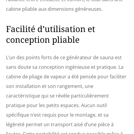
mains. La fenêtre
transparente vous offre une
cabine pliable aux dimensions généreuses.
vue dégagée et peut être
ouverte directement pour
respirer de l'air frais
Facilité d’utilisation et
lorsque vous vous sentez
conception pliable
mal à l'aise.
L’un des points forts de ce générateur de sauna est
sans doute sa conception ingénieuse et pratique. La
cabine de pliage de vapeur a été pensée pour faciliter
son installation et son rangement, une
caractéristique qui se révèle particulièrement
pratique pour les petits espaces. Aucun outil
spécifique n’est requis pour le montage, et sa
légèreté permet un transport aisé d’une pièce à