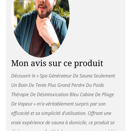
28,74"(longueur)* 28,74"
(largeur)* 51"(haut). La taille
de l'emballage est : 15,75"
(longueur)*15,75"
(largeur)*3,94"(haut). Il peut
être transporté légèrement
et le rendre plus pratique
lors de son utilisation. Il
peut être plié et rangé
lorsqu'il n'est pas utilisé, ce
Mon avis sur ce produit
qui permet d'économiser de
l'espace. La fermeture éclair
Découvrir le « Spa Générateur De Sauna Seulement
à double tête vous donne
un accès sans difficulté, et
Un Bain De Tente Plus Grand Perdre Du Poids
les doubles poches vous
Thérapie De Désintoxication Bleu Cabine De Pliage
libèrent pour libérer vos
mains. La fenêtre
De Vapeur » m’a véritablement surpris par son
transparente vous offre une
efficacité et sa simplicité d’utilisation. Offrant une
vue dégagée et peut être
ouverte directement pour
vraie expérience de sauna à domicile, ce produit se
respirer de l'air frais