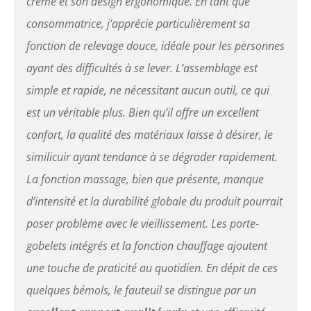
crème et son design ergonomique. En tant que
dossier peut être réglé
électriquement jusqu'à 140
consommatrice, j’apprécie particulièrement sa
°. Le repose-pieds peut être
fonction de relevage douce, idéale pour les personnes
ouvert et plié via le moteur
électrique, ce qui permet
ayant des difficultés à se lever. L’assemblage est
d'économiser de l'espace.
simple et rapide, ne nécessitant aucun outil, ce qui
Facile à assembler. En
raison de la construction
est un véritable plus. Bien qu’il offre un excellent
unique et du câblage, le
confort, la qualité des matériaux laisse à désirer, le
montage de la chaise est
très simple et ne nécessite
similicuir ayant tendance à se dégrader rapidement.
aucun outil. Seulement 15
La fonction massage, bien que présente, manque
minutes pour les
débutants. Autres
d’intensité et la durabilité globale du produit pourrait
indications : l'article est
livré à monter soi-même.
poser problème avec le vieillissement. Les porte-
Livré en 3 colis.
gobelets intégrés et la fonction chauffage ajoutent
une touche de praticité au quotidien. En dépit de ces
quelques bémols, le fauteuil se distingue par un