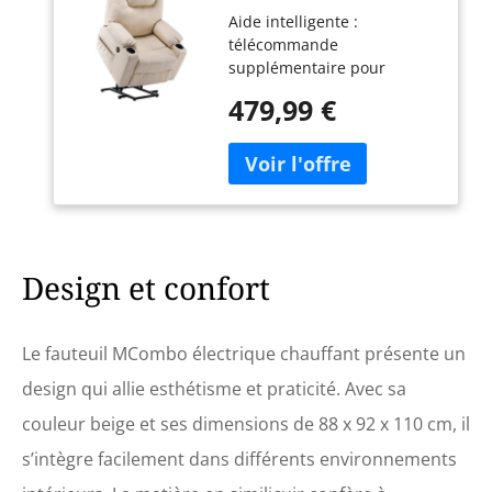
Chauffant réglable par
Aide intelligente :
USB Crème
télécommande
supplémentaire pour
personnes âgées pour
479,99 €
contrôler le fauteuil de
manière flexible.
Compagnon idéal pour les
personnes âgées et
handicapées pour
améliorer la mobilité. Le
fauteuil est réglable en
hauteur avec fonction
Design et confort
d'aide électrique pour se
lever. Le dossier peut être
incliné jusqu'à 140°. Peut
Le fauteuil MCombo électrique chauffant présente un
supporter jusqu'à 120 kg. 4
design qui allie esthétisme et praticité. Avec sa
pièces, 8 nœuds de
massage vibrants : dos,
couleur beige et ses dimensions de 88 x 92 x 110 cm, il
hanches, jambes, mollet et
s’intègre facilement dans différents environnements
5 modes de vibration :
pouls, vague, automatique