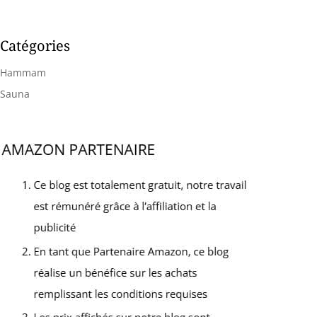
efficacement les tensions
réglable contrôlent chacun
musculaires et favorise la
l'angle d'inclinaison
circulation sanguine. Vous
(réglable de 45° à 135°)
profiterez ainsi d'une
Catégories
ainsi que les fonctions de
expérience de détente
massage et de chauffage.
professionnelle à la
Hammam
En appuyant sur un
maison Fonction de levage
bouton, vous passez à un
pour les personnes âgées
Sauna
angle confortable pour
confortablement : avec un
lire, faire la sieste ou
mécanisme d'aide au lever
regarder des films, sans
spécialement conçu qui
avoir à vous lever pour
permet aux membres
effectuer des réglages.
âgés de se lever
Ainsi, chaque scène de
confortablement et sans
loisirs est parfaitement
effort. Vous n'avez plus à
couverte Design
vous soucier que vos
ergonomique pour un
proches tombent
confort durable - Le siège
difficilement sans aide ou
surdimensionné, le dossier
que vous ayez à marcher
et le repose-pieds sont
rapidement vers eux -
remplis d'éponge haute
Ainsi, les personnes âgées
densité et s'adaptent à la
conservent leur
courbe du corps. Le tissu
indépendance au
de haute qualité reste
quotidien Double
doux même après de
télécommande pour
nombreuses années