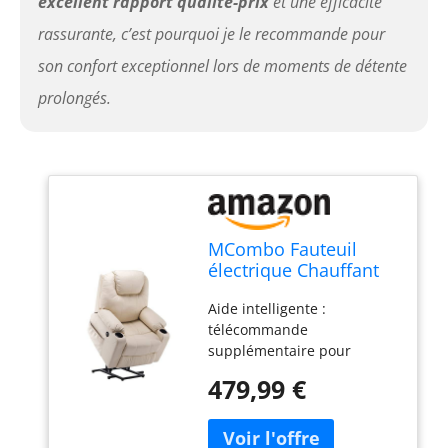
excellent rapport qualité-prix
et une efficacité
rassurante, c’est pourquoi je le recommande pour
son confort exceptionnel lors de moments de détente
prolongés.
MCombo Fauteuil
électrique Chauffant
Chauffant réglable par
Aide intelligente :
USB Crème
télécommande
supplémentaire pour
personnes âgées pour
479,99 €
contrôler le fauteuil de
manière flexible.
Compagnon idéal pour les