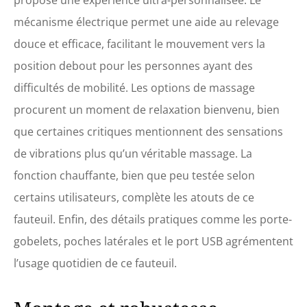
propose une expérience ultra-personnalisée. Le
très simple et ne nécessite
aucun outil. Seulement 15
mécanisme électrique permet une aide au relevage
minutes pour les
douce et efficace, facilitant le mouvement vers la
débutants. Autres
indications : l'article est
position debout pour les personnes ayant des
livré à monter soi-même.
difficultés de mobilité. Les options de massage
Livré en 3 colis.
procurent un moment de relaxation bienvenu, bien
que certaines critiques mentionnent des sensations
de vibrations plus qu’un véritable massage. La
fonction chauffante, bien que peu testée selon
certains utilisateurs, complète les atouts de ce
fauteuil. Enfin, des détails pratiques comme les porte-
gobelets, poches latérales et le port USB agrémentent
l’usage quotidien de ce fauteuil.