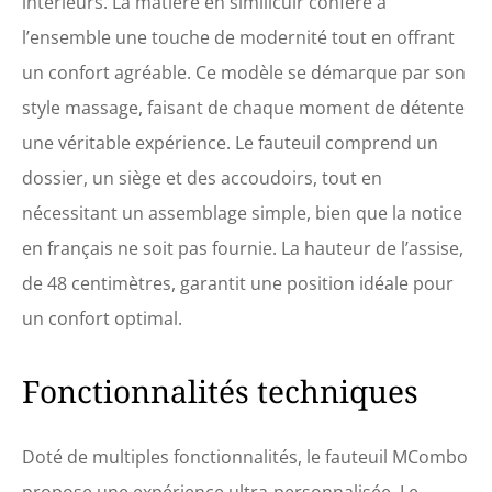
intérieurs. La matière en similicuir confère à
et normal. Système de
l’ensemble une touche de modernité tout en offrant
chauffage intégré dans le
dos. Interface USB intégrée
un confort agréable. Ce modèle se démarque par son
pour recharger votre
téléphone. Le dossier
style massage, faisant de chaque moment de détente
confortable et épais vous
une véritable expérience. Le fauteuil comprend un
permet de vous incliner,
tandis que le siège
dossier, un siège et des accoudoirs, tout en
rembourré épais offre un
nécessitant un assemblage simple, bien que la notice
soutien à votre corps et
encore plus de confort. Le
en français ne soit pas fournie. La hauteur de l’assise,
dossier peut être réglé
de 48 centimètres, garantit une position idéale pour
électriquement jusqu'à 140
°. Le repose-pieds peut être
un confort optimal.
ouvert et plié via le moteur
électrique, ce qui permet
Fonctionnalités techniques
d'économiser de l'espace.
Facile à assembler. En
raison de la construction
unique et du câblage, le
Doté de multiples fonctionnalités, le fauteuil MCombo
montage de la chaise est