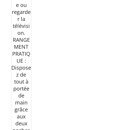
e ou
regarde
r la
télévisi
on.
RANGE
MENT
PRATIQ
UE :
Dispose
z de
tout à
portée
de
main
grâce
aux
deux