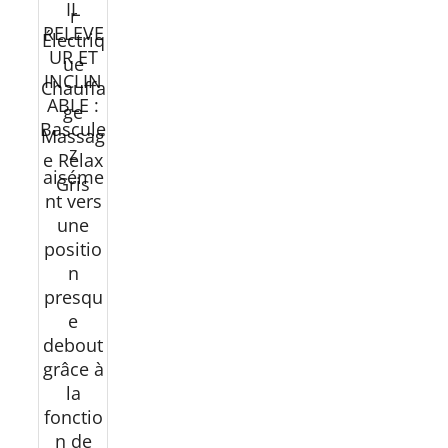
IL
r
RELEVE
Électriq
UR ET
ue
INCLIN
Chauffa
ABLE :
ge
Bascule
Massag
z
e Relax
aiséme
Gris
nt vers
une
positio
n
presqu
e
debout
grâce à
la
fonctio
n de