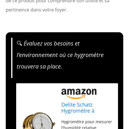
de ce produit pour comprendre son utilité et sa
pertinence dans votre foyer.
🔍
Évaluez vos besoins et
l’environnement où ce hygromètre
trouvera sa place.
Delite Schatz
Hygromètre à
cheveux en laiton
Hygromètre pour mesurer
poli 480h H H x l 180
l'humidité relative
mm x 93 mm