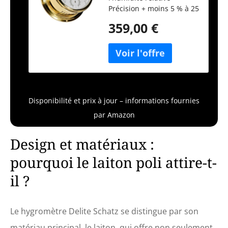
Précision + moins 5 % à 25
% à 100 % Boîtier en
359,00 €
laiton poli - Instrument
accessible à l'avant Boîtier
: 180 mm x 93 mm,
échelle : 130 mm Fabriqué
au Danemark par Delite
Disponibilité et prix à jour – informations fournies
par Amazon
Design et matériaux :
pourquoi le laiton poli attire-t-
il ?
Le hygromètre Delite Schatz se distingue par son
matériau principal, le laiton, qui offre non seulement