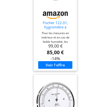
Fischer 122.01,
hygromètre à
cheveux synthétique,
Pour les mesures en
verre, acier inox
intérieur et en cas de
argent
faible humidité, les
99,00 €
hygromètres synthétiques
sont préférables Plage de
85,00 €
mesure 0 à 100 %
-14%
d'humidité relative
Précision +/- 3 % HR (20 à
100 %) Graduation RH 1 %
Diamètre : 10,3 cm