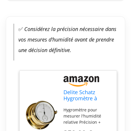
✅
Considérez la précision nécessaire dans
vos mesures d’humidité avant de prendre
une décision définitive.
Delite Schatz
Hygromètre à
cheveux en laiton
Hygromètre pour
poli 480h H H x l
mesurer l'humidité
180 mm x 93 mm
relative Précision +
moins 5 % à 25 % à 100