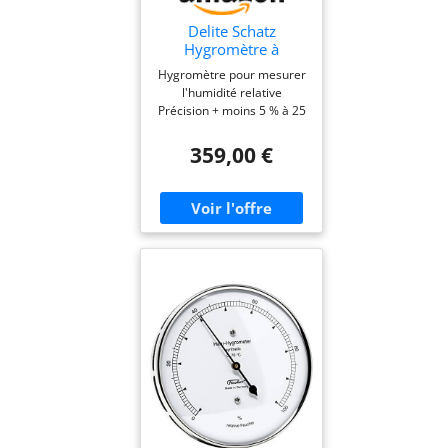
Delite Schatz
Hygromètre à
cheveux en laiton
Hygromètre pour mesurer
poli 480h H H x l 180
l'humidité relative
mm x 93 mm
Précision + moins 5 % à 25
% à 100 % Boîtier en laiton
poli - Instrument
359,00 €
accessible à l'avant Boîtier
: 180 mm x 93 mm, échelle
: 130 mm Fabriqué au
Danemark par Delite