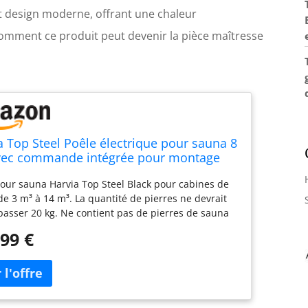
et design moderne, offrant une chaleur
mment ce produit peut devenir la pièce maîtresse
a Top Steel Poêle électrique pour sauna 8
ec commande intégrée pour montage
 (M80 noir sans pierres de sauna)
our sauna Harvia Top Steel Black pour cabines de
e 3 m³ à 14 m³. La quantité de pierres ne devrait
asser 20 kg. Ne contient pas de pierres de sauna
classique. Modèle pour montage mural. Boîtier
99 €
ur noir robuste. Unité de commande intégrée (4 h
tionnement + 8 h de préréglage). Puissance : 8,0
ille min. : 7 m³ | Taille de la cabine de sauna max. :
| Sauna, min. Hauteur du compartiment vapeur :
 - Câble de raccordement : 5 x 2,5 mm² Fusible : 3