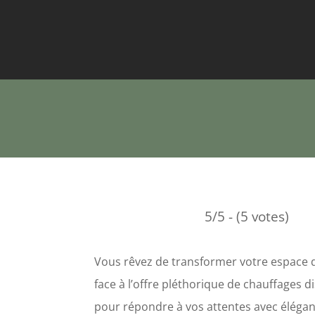
5/5 - (5 votes)
Vous rêvez de transformer votre espace d
face à l’offre pléthorique de chauffages d
pour répondre à vos attentes avec éléganc