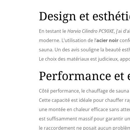
x 16 A 
: 400 V
Design et esthét
Profond
max. : 
En testant le
Harvia Cilindro PC90XE
, j’ai 
moderne. L’utilisation de l’
acier noir
confè
sauna. Un des avis souligne la beauté est
Le choix des matériaux est judicieux, appo
Performance et e
Côté performance, le chauffage de sauna
Cette capacité est idéale pour chauffer r
une montée en chaleur efficace sans atte
est suffisamment massif pour garantir une s
le raccordement ne posait aucun problème