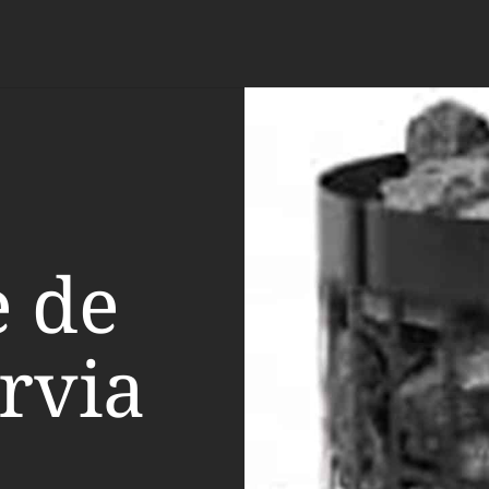
e de
rvia