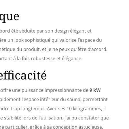
| Appareil de commande : intégré | Tension / phase
 3 N ~ | Largeur : 410 mm Hauteur : 650 mm –
ique
eur : 290 mm – Poids : 16 kg – Chambre de pierre
20 kg
d’abord été séduite par son design élégant et
re un look sophistiqué qui valorise l’espace du
hétique du produit, et je ne peux qu’être d’accord.
rtant à la fois robustesse et élégance.
fficacité
 offre une puissance impressionnante de
9 kW
.
apidement l’espace intérieur du sauna, permettant
ndre trop longtemps. Avec ses 10 kilogrammes, il
tabilité lors de l’utilisation. J’ai pu constater que
 particulier, grâce à sa conception astucieuse.