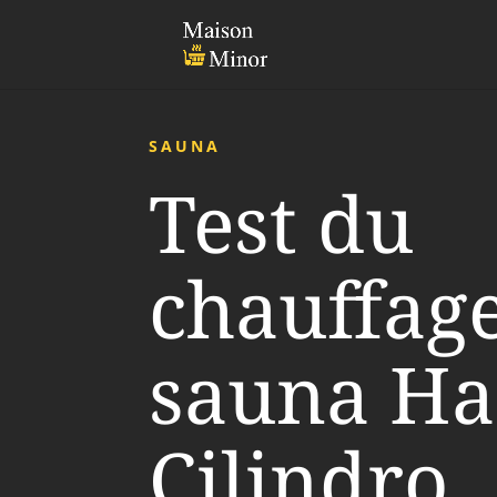
SAUNA
Test du
chauffag
sauna Ha
Cilindro