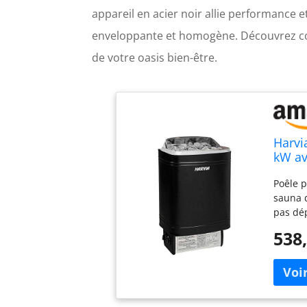
appareil en acier noir allie performance 
enveloppante et homogène. Découvrez co
de votre oasis bien-être.
Harvi
kW av
mural
Poêle p
sauna d
pas dép
Design 
538,
extérie
de fonc
kW | Ta
12 m³ 
1900 mm