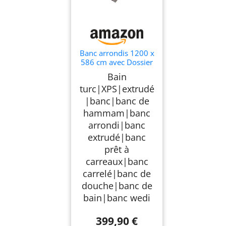
Banc arrondis 1200 x
586 cm avec Dossier
XPS prêt à carreler
Bain
pour hammam et
turc|XPS|extrudé
Salle de Bain
valstorm
|banc|banc de
hammam|banc
arrondi|banc
extrudé|banc
prêt à
carreaux|banc
carrelé|banc de
douche|banc de
bain|banc wedi
399,90 €