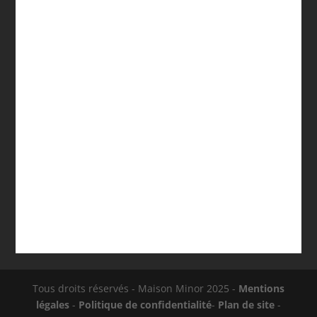
Watkins Wellness n’est pas une simple étiquette de
marques alignées sur une brochure: c’est un ensemble
de choix...
Tous droits réservés - Maison Minor 2025 -
Mentions
légales
-
Politique de confidentialité
-
Plan de site
-