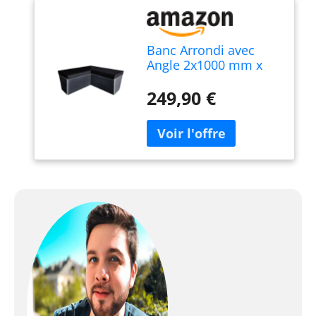
Banc Arrondi avec
Angle 2x1000 mm x
470 mm prêt à
carreler en XPS à
249,90 €
Assembler pour
hammam Salle de
Bain