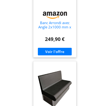
Banc Arrondi avec
Angle 2x1000 mm x
470 mm prêt à
carreler en XPS à
249,90 €
Assembler pour
hammam Salle de
Bain