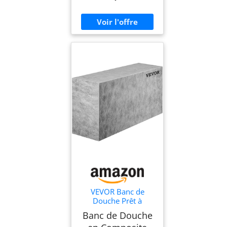
VEVOR Banc de
Douche Prêt à
Carreler 97x29x50
Banc de Douche
cm Siège d'Angle