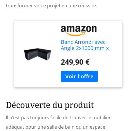
transformer votre projet en une réussite.
Banc Arrondi avec
Angle 2x1000 mm x
470 mm prêt à
carreler en XPS à
249,90 €
Assembler pour
hammam Salle de
Bain
Découverte du produit
Il n’est pas toujours facile de trouver le mobilier
adéquat pour une salle de bain ou un espace