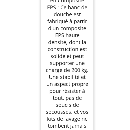
en Composite
Étanche Composite
EPS Repose-Pied
EPS : Ce banc de
Préfabriqué Douche
douche est
Italienne en Rectangle
fabriqué à partir
Charge 200 kg
Étagère de
d'un composite
Rangement pour
EPS haute
Salle de Bain
densité, dont la
Hammam
construction est
solide et peut
supporter une
charge de 200 kg.
Une stabilité et
un aspect propre
pour résister à
tout, pas de
soucis de
secousses, et vos
kits de lavage ne
tombent jamais