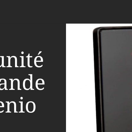
unité
ande
enio