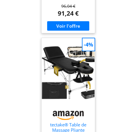
96,04 €
91,24 €
-4%
tectake® Table de
Massage Pliante