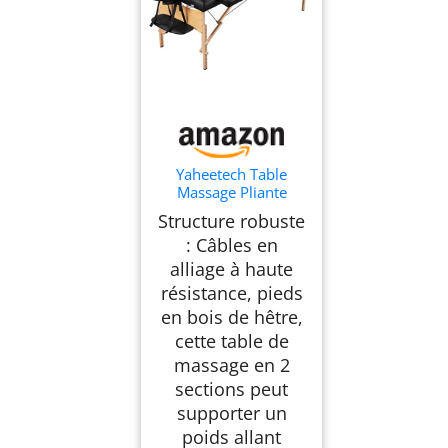
Yaheetech Table
Massage Pliante
70cm Tête Réglable
Structure robuste
Noir
: Câbles en
alliage à haute
résistance, pieds
en bois de hêtre,
cette table de
massage en 2
sections peut
supporter un
poids allant