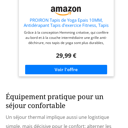
PROIRON Tapis de Yoga Epais 10MM,
Antidérapant Tapis d'exercice Fitness, Tapis
de Gymnastique pour Yoga Pilates Gym
Grâce à la conception Hemming créative, qui confère
Exercices Sport Camping Voyage, en
au bord et à la couche intermédiaire une grille anti-
Mousse NBR/respecte la Peau, Noir
déchirure, nos tapis de yoga sont plus durables,
durables et faciles à nettoyer. MATÉRIEL - Avec son
matériau NBR en mousse haute densité, le matelas
29,99 €
de yoga et de fitness PROIRON soutient la colonne
vertébrale, les hanches, les genoux et les coudes sur
les sols durs. ANTI-SLIP - Empêche la rupture grâce au
nouveau design avec filet intégré contre la casse.
Vous pouvez utiliser ce matelas pour des positions de
yoga et des exercices difficiles. Taille-183 x 66cm,
épaisseur de 10mm - Le matelas garantit un confort
Équipement pratique pour un
pour les personnes de toutes formes et tailles. Idéal
pour le yoga, le pilates, les exercices, le camping, le
séjour confortable
sommeil, la méditation, les parcs. Le tapis de yoga
extra épais est facile à nettoyer avec un détergent.
Un séjour thermal implique aussi une logistique
simple, mais décisive pour le confort: alterner les