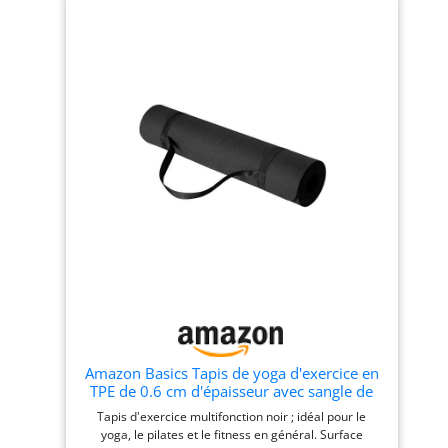
effet de soutien 【Antidérapant】 La structure à
double couche garantit l'antidérapance des deux
côtés. La structure de la ligne antidérapante à l'avant
et la structure de la vague antidérapante à l'arrière
améliorent l'adhérence. La double protection repose
fermement sur le sol et soutient le corps, que ce soit
sur un carrelage lisse ou un plancher en bois
【PORTABLE】Nos tapis de yoga sont de poids moyen
et peuvent être facilement enroulés et emportés
partout, convenant aussi bien aux hommes qu'aux
femmes. Une sangle est incluse afin que vous
puissiez emporter votre tapis de yoga à la salle de
sport, à l'extérieur, au parc et au-delà. Le tapis de
yoga peut être utilisé pour les séances
d'entraînement, les pique-niques, le camping, les
voyages et plus encore 【14 Couleurs】Couleurs
colorées pour vous de choisir, correspondre à
différents scénarios d'exercice, changer votre bonne
humeur tous les jours
Amazon Basics Tapis de yoga d'exercice en
TPE de 0.6 cm d'épaisseur avec sangle de
transport, Noir
Tapis d'exercice multifonction noir ; idéal pour le
yoga, le pilates et le fitness en général. Surface