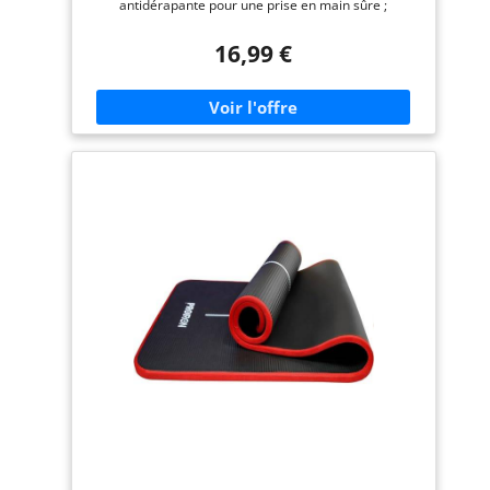
antidérapante pour une prise en main sûre ;
épaisseur de 6,35 mm offrant un soutien confortable
et rembourré et une absorption des chocs. Matériau
16,99 €
TPE durable avec élasticité élastique Sangle de
transport incluse pour un transport facile. Dimensions
du produit : 73,6 pouces de long x 24 pouces de large
x 0,24 pouces d'épaisseur