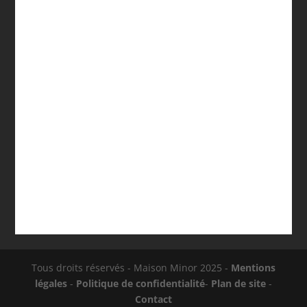
Watkins Wellness n’est pas une simple étiquette de
marques alignées sur une brochure: c’est un ensemble
de choix...
Tous droits réservés - Maison Minor 2025 -
Mentions
légales
-
Politique de confidentialité
-
Plan de site
-
Contact