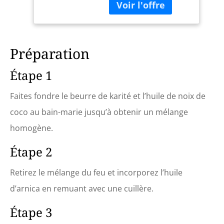
bombée Disponibles en
corps en verre
plusieurs tailles,
transparent vous
parfaits pour conserver
permet de voir le
les fruits et légumes
contenu et la quantité
frais, soupes, sauces,
restante en un clin
Préparation
chutneys et plats
d'œil, sans avoir à
cuisinés. Mécanisme de
ouvrir chaque bocal.
Étape 1
fermeture avec
FORMAT COMPACT
monture métallique et
350ML : D'une taille de
Faites fondre le beurre de karité et l’huile de noix de
rondelle en caoutchouc
D 8,5 x H 10,5 cm,
100% naturel Diamètre
chaque bocal offre une
coco au bain-marie jusqu’à obtenir un mélange
: 85mm Elle est à usage
capacité pratique de
homogène.
unique et doit être
350 ml, idéale pour
changée à chaque
stocker vos ingrédients
Étape 2
utilisation
sans encombrer vos
placards.
Retirez le mélange du feu et incorporez l’huile
d’arnica en remuant avec une cuillère.
Étape 3