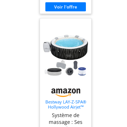
Bestway LAY-Z-SPA®
Hollywood Airjet™
196 x 66 cm, 4-6
Système de
personnes
massage : Ses