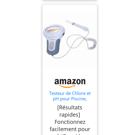
l’année
Testeur de Chlore et
pH pour Piscine,
Analyseur
[Résultats
Électronique avec
rapides]
Grand Écran et
Sonde, Plastique
Fonctionnez
Durable pour Piscine
facilement pour
Familiale ou Spa