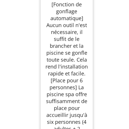
l'extérieur | 6
[Fonction de
Personnes | ⌀ 208
gonflage
cm | Rond | 130 Jets
de Massage | 1000
automatique]
litres | avec
Aucun outil n'est
Chauffage | Spa et
nécessaire, il
Bien-être
suffit de le
brancher et la
piscine se gonfle
toute seule. Cela
rend l'installation
rapide et facile.
[Place pour 6
personnes] La
piscine spa offre
suffisamment de
place pour
accueillir jusqu'à
six personnes (4
adultes + 2