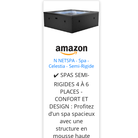
N NETSPA - Spa -
Celestia - Semi-Rigide
Carré 6 Places –
✔️ SPAS SEMI-
Construction Portable
en Mousse,
RIGIDES 4 À 6
Chauffage intégré et
PLACES -
Couverture économe
CONFORT ET
en énergie – Volume
1100l - Ø180xH70cm
DESIGN : Profitez
- Charcoal Black
d’un spa spacieux
avec une
structure en
mousse haute