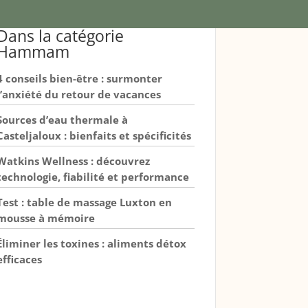
Dans la catégorie
Hammam
4 conseils bien-être : surmonter
l’anxiété du retour de vacances
Sources d’eau thermale à
Casteljaloux : bienfaits et spécificités
Watkins Wellness : découvrez
technologie, fiabilité et performance
Test : table de massage Luxton en
mousse à mémoire
Éliminer les toxines : aliments détox
efficaces