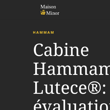
HAMMAM
Cabine
Hamma
Lutece®:
évaluati