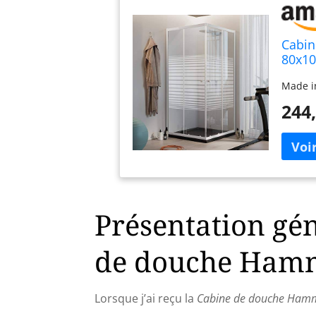
Cabin
80x10
Made in
244,
Présentation gén
de douche Ham
Lorsque j’ai reçu la
Cabine de douche Hamm