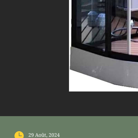

29 Août, 2024