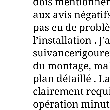
dois mentionner
aux avis négatifs
pas eu de probl
l’installation . J’
suivancerigoure
du montage, mal
plan détaillé . L
clairement requi
opération minut