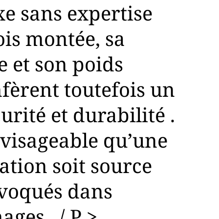
e sans expertise
ois montée, sa
e et son poids
fèrent toutefois un
rité et durabilité .
nvisageable qu’une
ation soit source
évoqués dans
ges . / P >