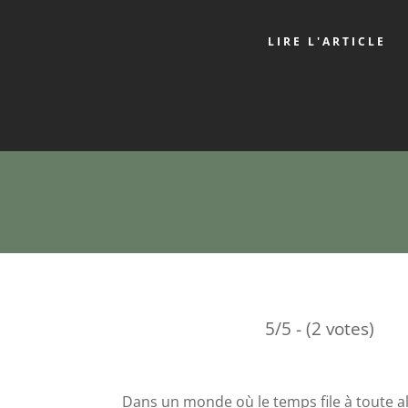
LIRE L'ARTICLE
5/5 - (2 votes)
Dans un monde où le temps file à toute all